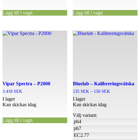
Lägg till i vagn
Lägg till i vagn
Den
här
produkten
har
flera
varianter.
De
olika
alternativen
Vipar Spectra – P2000
kan
Bluelab – Kalibreringsvätska
väljas
Prisintervall:
3.418
SEK
135
SEK
–
150
SEK
på
135 SEK
I lager
I lager
produktsidan
till
Kan skickas idag
Kan skickas idag
150 SEK
Välj variant:
Lägg till i vagn
ph4
ph7
EC2.77