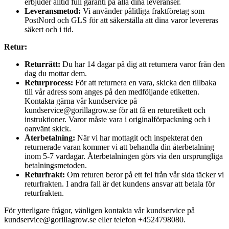
erbjuder alltid full garanti på alla dina leveranser.
Leveransmetod:
Vi använder pålitliga fraktföretag som
PostNord och GLS för att säkerställa att dina varor levereras
säkert och i tid.
Retur:
Returrätt:
Du har 14 dagar på dig att returnera varor från den
dag du mottar dem.
Returprocess:
För att returnera en vara, skicka den tillbaka
till vår adress som anges på den medföljande etiketten.
Kontakta gärna vår kundservice på
kundservice@gorillagrow.se för att få en returetikett och
instruktioner. Varor måste vara i originalförpackning och i
oanvänt skick.
Återbetalning:
När vi har mottagit och inspekterat den
returnerade varan kommer vi att behandla din återbetalning
inom 5-7 vardagar. Återbetalningen görs via den ursprungliga
betalningsmetoden.
Returfrakt:
Om returen beror på ett fel från vår sida täcker vi
returfrakten. I andra fall är det kundens ansvar att betala för
returfrakten.
För ytterligare frågor, vänligen kontakta vår kundservice på
kundservice@gorillagrow.se eller telefon +4524798080.