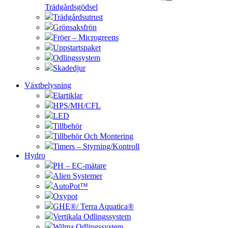
Trädgårdsgödsel
Trädgårdsutrust
Grönsaksfrön
Fröer – Microgreens
Uppstartspaket
Odlingssystem
Skadedjur
Växtbelysning
Elartiklar
HPS/MH/CFL
LED
Tillbehör
Tillbehör Och Montering
Timers – Styrning/Kontroll
Hydro
PH – EC-mätare
Alien Systemer
AutoPot™
Oxypot
GHE®/ Terra Aquatica®
Vertikala Odlingssystem
Wilma Odlingssystem