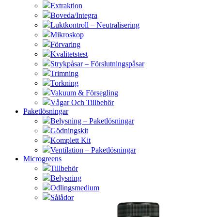
Extraktion
Boveda/Integra
Luktkontroll – Neutralisering
Mikroskop
Förvaring
Kvalitetstest
Strykpåsar – Förslutningspåsar
Trimning
Torkning
Vakuum & Försegling
Vågar Och Tillbehör
Paketlösningar
Belysning – Paketlösningar
Gödningskit
Komplett Kit
Ventilation – Paketlösningar
Microgreens
Tillbehör
Belysning
Odlingsmedium
Sålådor