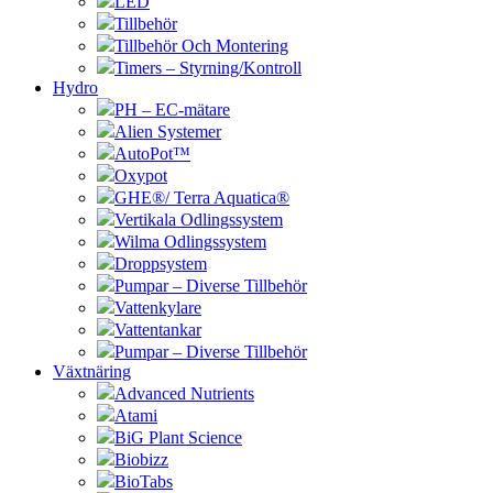
LED
Tillbehör
Tillbehör Och Montering
Timers – Styrning/Kontroll
Hydro
PH – EC-mätare
Alien Systemer
AutoPot™
Oxypot
GHE®/ Terra Aquatica®
Vertikala Odlingssystem
Wilma Odlingssystem
Droppsystem
Pumpar – Diverse Tillbehör
Vattenkylare
Vattentankar
Pumpar – Diverse Tillbehör
Växtnäring
Advanced Nutrients
Atami
BiG Plant Science
Biobizz
BioTabs