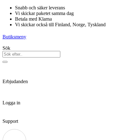
Hoppa
Snabb och säker leverans
till
Vi skickar paketet samma dag
innehåll
Betala med Klarna
Vi skickar också till Finland, Norge, Tyskland
Butiksmeny
Sök
Erbjudanden
Logga in
Support