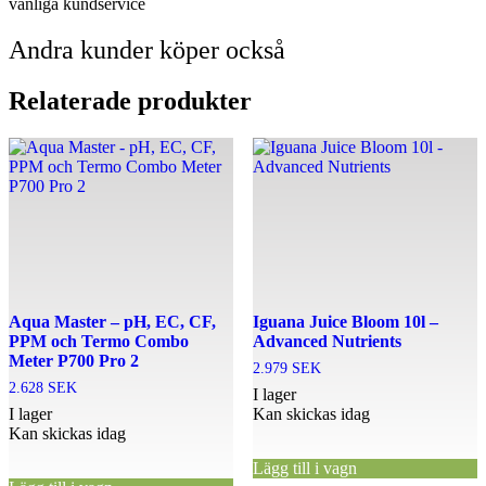
vänliga kundservice
Andra kunder köper också
Relaterade produkter
Aqua Master – pH, EC, CF,
Iguana Juice Bloom 10l –
PPM och Termo Combo
Advanced Nutrients
Meter P700 Pro 2
2.979
SEK
2.628
SEK
I lager
I lager
Kan skickas idag
Kan skickas idag
Lägg till i vagn