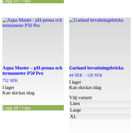
Lägg till i vagn
Den
här
produkten
har
flera
varianter.
De
olika
alternativen
Aqua Master – pH-penna och
kan
Garland bevattningsbricka
termometer P50 Pro
väljas
Prisintervall:
44
SEK
–
120
SEK
på
44 SEK
752
SEK
I lager
produktsidan
till
I lager
Kan skickas idag
120 SEK
Kan skickas idag
Välj variant:
Liten
Lägg till i vagn
Large
XL