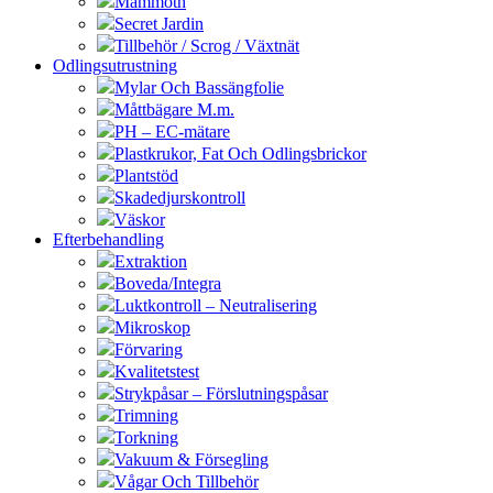
Mammoth
Secret Jardin
Tillbehör / Scrog / Växtnät
Odlingsutrustning
Mylar Och Bassängfolie
Måttbägare M.m.
PH – EC-mätare
Plastkrukor, Fat Och Odlingsbrickor
Plantstöd
Skadedjurskontroll
Väskor
Efterbehandling
Extraktion
Boveda/Integra
Luktkontroll – Neutralisering
Mikroskop
Förvaring
Kvalitetstest
Strykpåsar – Förslutningspåsar
Trimning
Torkning
Vakuum & Försegling
Vågar Och Tillbehör