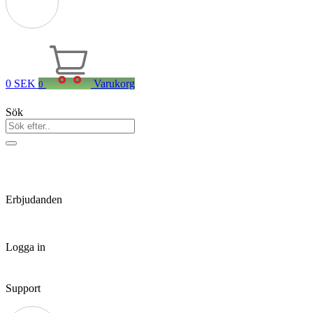
0
SEK
Varukorg
0
Sök
Erbjudanden
Logga in
Support