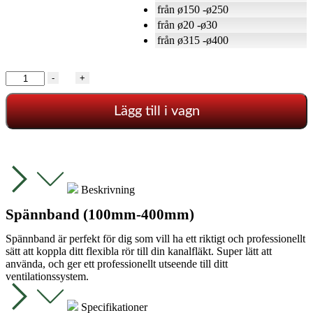
från ø150 -ø250
från ø20 -ø30
från ø315 -ø400
Spännband
-
+
med
quicklås
Lägg till i vagn
mängd
Beskrivning
Spännband (100mm-400mm)
Spännband är perfekt för dig som vill ha ett riktigt och professionellt
sätt att koppla ditt flexibla rör till din kanalfläkt. Super lätt att
använda, och ger ett professionellt utseende till ditt
ventilationssystem.
Specifikationer