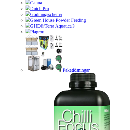
Canna
Dutch Pro
Gödningsschema
Green House Powder Feeding
GHE®/Terra Aquatica®
Plagron
Paketlösningar