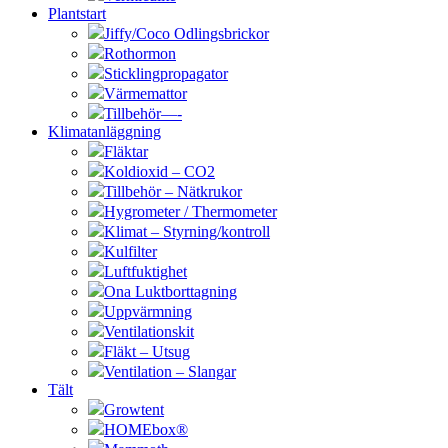
Plantstart
Jiffy/Coco Odlingsbrickor
Rothormon
Sticklingpropagator
Värmemattor
Tillbehör—-
Klimatanläggning
Fläktar
Koldioxid – CO2
Tillbehör – Nätkrukor
Hygrometer / Thermometer
Klimat – Styrning/kontroll
Kulfilter
Luftfuktighet
Ona Luktborttagning
Uppvärmning
Ventilationskit
Fläkt – Utsug
Ventilation – Slangar
Tält
Growtent
HOMEbox®