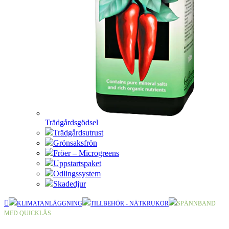
Trädgårdsgödsel
Trädgårdsutrust
Grönsaksfrön
Fröer – Microgreens
Uppstartspaket
Odlingssystem
Skadedjur
KLIMATANLÄGGNING
TILLBEHÖR - NÄTKRUKOR
SPÄNNBAND
MED QUICKLÅS