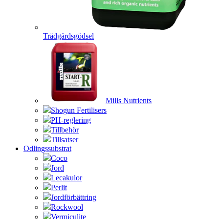
Trädgårdsgödsel
Mills Nutrients
Shogun Fertilisers
PH-reglering
Tillbehör
Tillsatser
Odlingssubstrat
Coco
Jord
Lecakulor
Perlit
Jordförbättring
Rockwool
Vermiculite