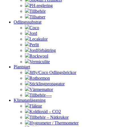
PH-reglering
Tillbehör
Tillsatser
Odlingssubstrat
Coco
Jord
Lecakulor
Perlit
Jordförbättring
Rockwool
Vermiculite
Plantstart
Jiffy/Coco Odlingsbrickor
Rothormon
Sticklingpropagator
Värmemattor
Tillbehör—-
Klimatanläggning
Fläktar
Koldioxid – CO2
Tillbehör – Nätkrukor
Hygrometer / Thermometer