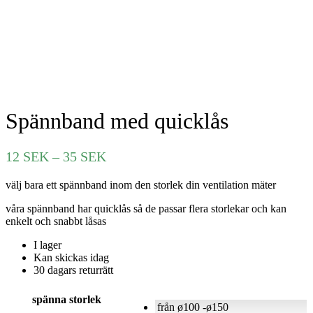
Spännband med quicklås
Prisintervall:
12
SEK
–
35
SEK
12 SEK
välj bara ett spännband inom den storlek din ventilation mäter
till
35 SEK
våra spännband har quicklås så de passar flera storlekar och kan
enkelt och snabbt låsas
I lager
Kan skickas idag
30 dagars returrätt
spänna storlek
från ø100 -ø150