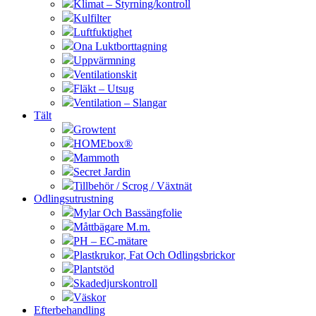
Klimat – Styrning/kontroll
Kulfilter
Luftfuktighet
Ona Luktborttagning
Uppvärmning
Ventilationskit
Fläkt – Utsug
Ventilation – Slangar
Tält
Growtent
HOMEbox®
Mammoth
Secret Jardin
Tillbehör / Scrog / Växtnät
Odlingsutrustning
Mylar Och Bassängfolie
Måttbägare M.m.
PH – EC-mätare
Plastkrukor, Fat Och Odlingsbrickor
Plantstöd
Skadedjurskontroll
Väskor
Efterbehandling