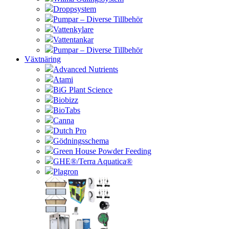
Droppsystem
Pumpar – Diverse Tillbehör
Vattenkylare
Vattentankar
Pumpar – Diverse Tillbehör
Växtnäring
Advanced Nutrients
Atami
BiG Plant Science
Biobizz
BioTabs
Canna
Dutch Pro
Gödningsschema
Green House Powder Feeding
GHE®/Terra Aquatica®
Plagron