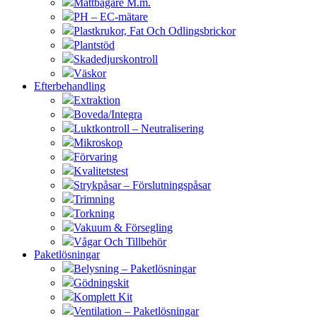
Måttbägare M.m.
PH – EC-mätare
Plastkrukor, Fat Och Odlingsbrickor
Plantstöd
Skadedjurskontroll
Väskor
Efterbehandling
Extraktion
Boveda/Integra
Luktkontroll – Neutralisering
Mikroskop
Förvaring
Kvalitetstest
Strykpåsar – Förslutningspåsar
Trimning
Torkning
Vakuum & Försegling
Vågar Och Tillbehör
Paketlösningar
Belysning – Paketlösningar
Gödningskit
Komplett Kit
Ventilation – Paketlösningar