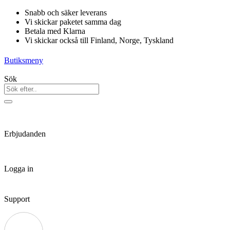
Hoppa
Snabb och säker leverans
till
Vi skickar paketet samma dag
innehåll
Betala med Klarna
Vi skickar också till Finland, Norge, Tyskland
Butiksmeny
Sök
Erbjudanden
Logga in
Support