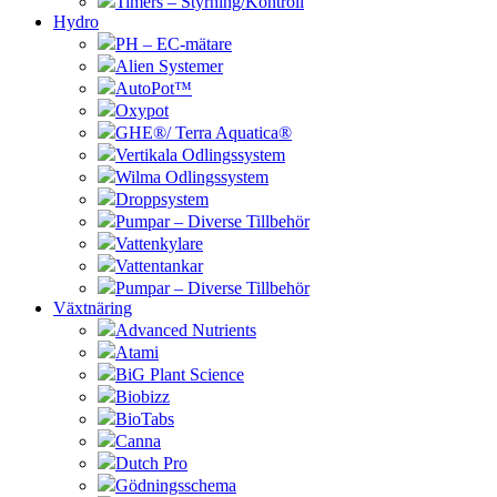
Timers – Styrning/Kontroll
Hydro
PH – EC-mätare
Alien Systemer
AutoPot™
Oxypot
GHE®/ Terra Aquatica®
Vertikala Odlingssystem
Wilma Odlingssystem
Droppsystem
Pumpar – Diverse Tillbehör
Vattenkylare
Vattentankar
Pumpar – Diverse Tillbehör
Växtnäring
Advanced Nutrients
Atami
BiG Plant Science
Biobizz
BioTabs
Canna
Dutch Pro
Gödningsschema