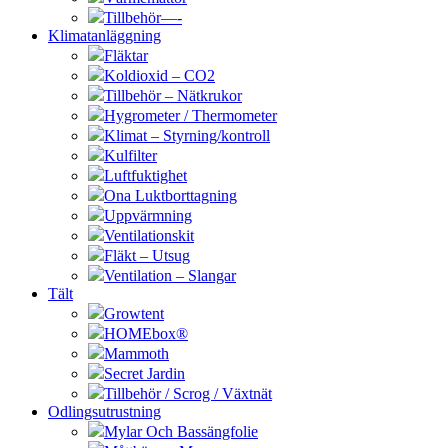
Tillbehör—-
Klimatanläggning
Fläktar
Koldioxid – CO2
Tillbehör – Nätkrukor
Hygrometer / Thermometer
Klimat – Styrning/kontroll
Kulfilter
Luftfuktighet
Ona Luktborttagning
Uppvärmning
Ventilationskit
Fläkt – Utsug
Ventilation – Slangar
Tält
Growtent
HOMEbox®
Mammoth
Secret Jardin
Tillbehör / Scrog / Växtnät
Odlingsutrustning
Mylar Och Bassängfolie