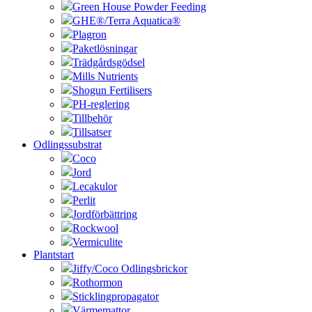
Green House Powder Feeding
GHE®/Terra Aquatica®
Plagron
Paketlösningar
Trädgårdsgödsel
Mills Nutrients
Shogun Fertilisers
PH-reglering
Tillbehör
Tillsatser
Odlingssubstrat
Coco
Jord
Lecakulor
Perlit
Jordförbättring
Rockwool
Vermiculite
Plantstart
Jiffy/Coco Odlingsbrickor
Rothormon
Sticklingpropagator
Värmemattor