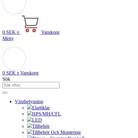
0
SEK
Varukorg
0
Meny
0
SEK
Varukorg
0
Sök
Växtbelysning
Elartiklar
HPS/MH/CFL
LED
Tillbehör
Tillbehör Och Montering