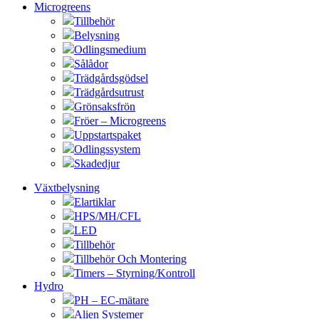
Microgreens
Tillbehör
Belysning
Odlingsmedium
Sålådor
Trädgårdsgödsel
Trädgårdsutrust
Grönsaksfrön
Fröer – Microgreens
Uppstartspaket
Odlingssystem
Skadedjur
Växtbelysning
Elartiklar
HPS/MH/CFL
LED
Tillbehör
Tillbehör Och Montering
Timers – Styrning/Kontroll
Hydro
PH – EC-mätare
Alien Systemer