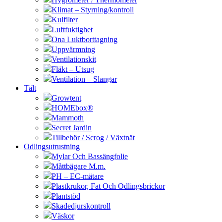
Klimat – Styrning/kontroll
Kulfilter
Luftfuktighet
Ona Luktborttagning
Uppvärmning
Ventilationskit
Fläkt – Utsug
Ventilation – Slangar
Tält
Growtent
HOMEbox®
Mammoth
Secret Jardin
Tillbehör / Scrog / Växtnät
Odlingsutrustning
Mylar Och Bassängfolie
Måttbägare M.m.
PH – EC-mätare
Plastkrukor, Fat Och Odlingsbrickor
Plantstöd
Skadedjurskontroll
Väskor