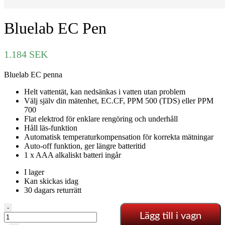
Bluelab EC Pen
1.184
SEK
Bluelab EC penna
Helt vattentät, kan nedsänkas i vatten utan problem
Välj själv din mätenhet, EC.CF, PPM 500 (TDS) eller PPM
700
Flat elektrod för enklare rengöring och underhåll
Håll läs-funktion
Automatisk temperaturkompensation för korrekta mätningar
Auto-off funktion, ger längre batteritid
1 x AAA alkaliskt batteri ingår
I lager
Kan skickas idag
30 dagars returrätt
Bluelab
-
Lägg till i vagn
EC
Pen