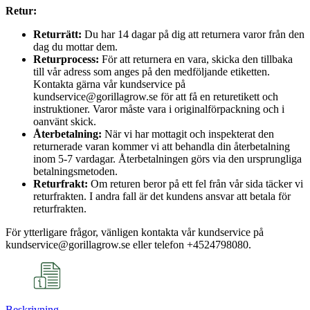
Retur:
Returrätt:
Du har 14 dagar på dig att returnera varor från den
dag du mottar dem.
Returprocess:
För att returnera en vara, skicka den tillbaka
till vår adress som anges på den medföljande etiketten.
Kontakta gärna vår kundservice på
kundservice@gorillagrow.se för att få en returetikett och
instruktioner. Varor måste vara i originalförpackning och i
oanvänt skick.
Återbetalning:
När vi har mottagit och inspekterat den
returnerade varan kommer vi att behandla din återbetalning
inom 5-7 vardagar. Återbetalningen görs via den ursprungliga
betalningsmetoden.
Returfrakt:
Om returen beror på ett fel från vår sida täcker vi
returfrakten. I andra fall är det kundens ansvar att betala för
returfrakten.
För ytterligare frågor, vänligen kontakta vår kundservice på
kundservice@gorillagrow.se eller telefon +4524798080.
Beskrivning