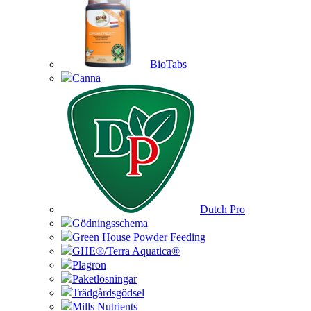
BioTabs
Canna
Dutch Pro
Gödningsschema
Green House Powder Feeding
GHE®/Terra Aquatica®
Plagron
Paketlösningar
Trädgårdsgödsel
Mills Nutrients