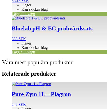
3.418
SEK
I lager
Kan skickas idag
Lägg till i vagn
Bluelab pH & EC probvårdssats
333
SEK
I lager
Kan skickas idag
Lägg till i vagn
Våra mest populära produkter
Relaterade produkter
Pure Zym 1L – Plagron
242
SEK
I lager