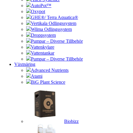
AutoPot™
Oxypot
GHE®/ Terra Aquatica®
Vertikala Odlingssystem
Wilma Odlingssystem
Droppsystem
Pumpar – Diverse Tillbehör
Vattenkylare
Vattentankar
Pumpar – Diverse Tillbehör
Växtnäring
Advanced Nutrients
Atami
BiG Plant Science
Biobizz