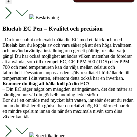
+
mängd
Beskrivning
Bluelab EC Pen – Kvalitet och precision
Du kan snabbt och exakt mäta din EC med ett klick och med
Bluelab kan du koppla av och vara säker på att den höga kvaliteten
och användarvänliga inställningarna ger ett pålitligt resultat varje
gång! Du har också möjlighet att ändra vilken mätenhet du föredrar
att använda, som till exempel EC, CF, PPM 500 (TDS) eller PPM
700 och med temperaturen kan du välja mellan celsius och
fahrenheit. Dessutom anpassar den själv resultatet i förhållande till
temperaturen i ditt vatten, eftersom detta också har en inverkan.
Kommer du ihåg att hålla koll på din EC?
– Din EC säger något om mängden näringsämnen, det den mäter är
nämligen hur väl din gödselblandning leder ström.
Bor du i ett område med mycket hårt vatten, innebär det att du redan
innan du tillsätter din gödsel har en relativt hög EC, därmed har du
ett mindre spelrum innan du når den maximala nivån som dina
växter kan tåla.
Specifikationer