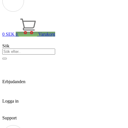
0
SEK
Varukorg
0
Sök
Erbjudanden
Logga in
Support