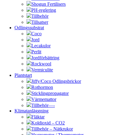
Shogun Fertilisers
PH-reglering
Tillbehör
Tillsatser
Odlingssubstrat
Coco
Jord
Lecakulor
Perlit
Jordförbättring
Rockwool
Vermiculite
Plantstart
Jiffy/Coco Odlingsbrickor
Rothormon
Sticklingpropagator
Värmemattor
Tillbehör—-
Klimatanläggning
Fläktar
Koldioxid – CO2
Tillbehör – Nätkrukor
Hygrometer / Thermometer