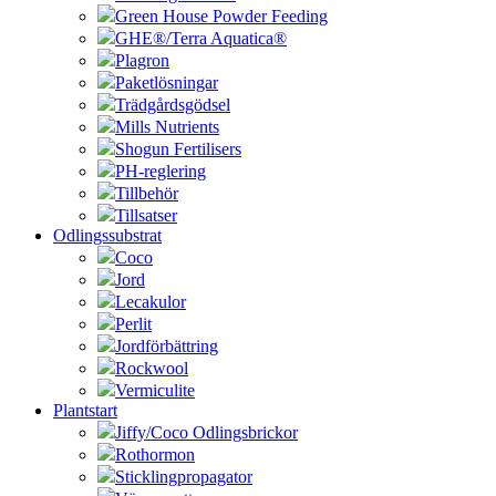
Green House Powder Feeding
GHE®/Terra Aquatica®
Plagron
Paketlösningar
Trädgårdsgödsel
Mills Nutrients
Shogun Fertilisers
PH-reglering
Tillbehör
Tillsatser
Odlingssubstrat
Coco
Jord
Lecakulor
Perlit
Jordförbättring
Rockwool
Vermiculite
Plantstart
Jiffy/Coco Odlingsbrickor
Rothormon
Sticklingpropagator