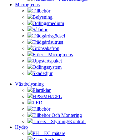
Microgreens
Tillbehör
Belysning
Odlingsmedium
Sålådor
Trädgårdsgödsel
Trädgårdsutrust
Grönsaksfrön
Fröer – Microgreens
Uppstartspaket
Odlingssystem
Skadedjur
Växtbelysning
Elartiklar
HPS/MH/CFL
LED
Tillbehör
Tillbehör Och Montering
Timers – Styrning/Kontroll
Hydro
PH – EC-mätare
Alien Systemer