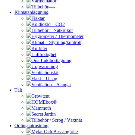
Värmemattor
Tillbehör—-
Klimatanläggning
Fläktar
Koldioxid – CO2
Tillbehör – Nätkrukor
Hygrometer / Thermometer
Klimat – Styrning/kontroll
Kulfilter
Luftfuktighet
Ona Luktborttagning
Uppvärmning
Ventilationskit
Fläkt – Utsug
Ventilation – Slangar
Tält
Growtent
HOMEbox®
Mammoth
Secret Jardin
Tillbehör / Scrog / Växtnät
Odlingsutrustning
Mylar Och Bassängfolie