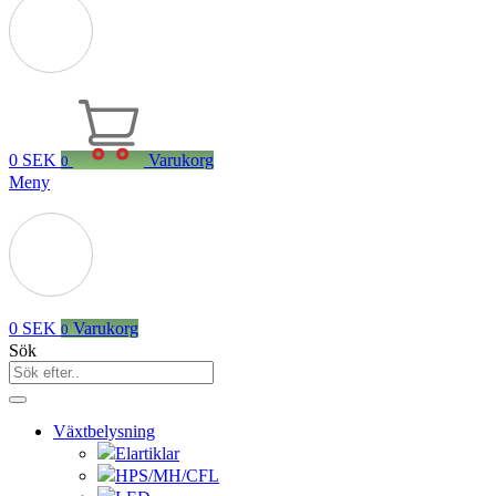
0
SEK
Varukorg
0
Meny
0
SEK
Varukorg
0
Sök
Växtbelysning
Elartiklar
HPS/MH/CFL