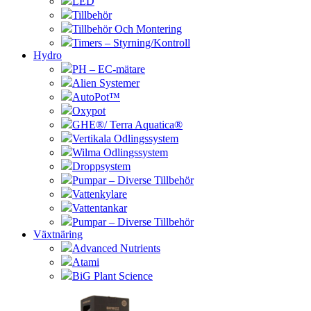
LED
Tillbehör
Tillbehör Och Montering
Timers – Styrning/Kontroll
Hydro
PH – EC-mätare
Alien Systemer
AutoPot™
Oxypot
GHE®/ Terra Aquatica®
Vertikala Odlingssystem
Wilma Odlingssystem
Droppsystem
Pumpar – Diverse Tillbehör
Vattenkylare
Vattentankar
Pumpar – Diverse Tillbehör
Växtnäring
Advanced Nutrients
Atami
BiG Plant Science