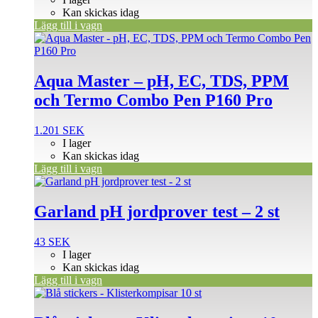
Kan skickas idag
Lägg till i vagn
Aqua Master – pH, EC, TDS, PPM
och Termo Combo Pen P160 Pro
1.201
SEK
I lager
Kan skickas idag
Lägg till i vagn
Garland pH jordprover test – 2 st
43
SEK
I lager
Kan skickas idag
Lägg till i vagn