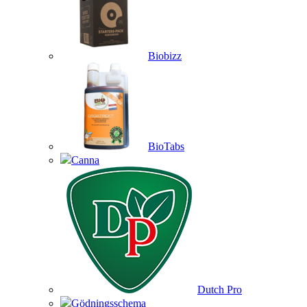
Biobizz
BioTabs
Canna
Dutch Pro
Gödningsschema