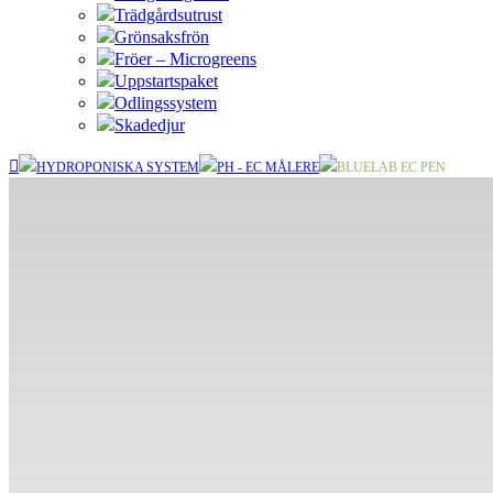
Trädgårdsutrust
Grönsaksfrön
Fröer – Microgreens
Uppstartspaket
Odlingssystem
Skadedjur
HYDROPONISKA SYSTEM
PH - EC MÅLERE
BLUELAB EC PEN