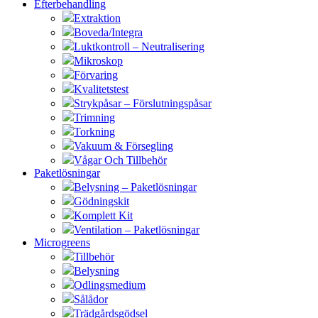
Efterbehandling
Extraktion
Boveda/Integra
Luktkontroll – Neutralisering
Mikroskop
Förvaring
Kvalitetstest
Strykpåsar – Förslutningspåsar
Trimning
Torkning
Vakuum & Försegling
Vågar Och Tillbehör
Paketlösningar
Belysning – Paketlösningar
Gödningskit
Komplett Kit
Ventilation – Paketlösningar
Microgreens
Tillbehör
Belysning
Odlingsmedium
Sålådor
Trädgårdsgödsel