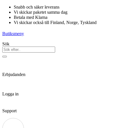
Hoppa
Snabb och säker leverans
till
Vi skickar paketet samma dag
innehåll
Betala med Klarna
Vi skickar också till Finland, Norge, Tyskland
Butiksmeny
Sök
Erbjudanden
Logga in
Support