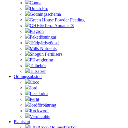
Canna
Dutch Pro
Gödningsschema
Green House Powder Feeding
GHE®/Terra Aquatica®
Plagron
Paketlösningar
Trädgårdsgödsel
Mills Nutrients
Shogun Fertilisers
PH-reglering
Tillbehör
Tillsatser
Odlingssubstrat
Coco
Jord
Lecakulor
Perlit
Jordförbättring
Rockwool
Vermiculite
Plantstart
Jiffy/Coco Odlingsbrickor