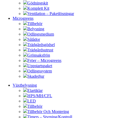
Gödningskit
Komplett Kit
Ventilation – Paketlösningar
Microgreens
Tillbehör
Belysning
Odlingsmedium
Sålådor
Trädgårdsgödsel
Trädgårdsutrust
Grönsaksfrön
Fröer – Microgreens
Uppstartspaket
Odlingssystem
Skadedjur
Växtbelysning
Elartiklar
HPS/MH/CFL
LED
Tillbehör
Tillbehör Och Montering
Timers – Styrning/Kontroll