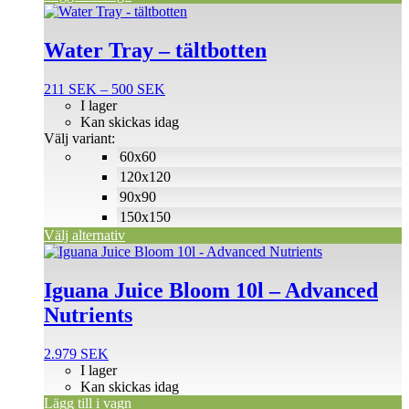
Den
här
produkten
Water Tray – tältbotten
har
flera
Prisintervall:
211
SEK
–
500
SEK
varianter.
211 SEK
I lager
De
till
Kan skickas idag
olika
500 SEK
Välj variant:
alternativen
60x60
kan
väljas
120x120
på
90x90
produktsidan
150x150
Välj alternativ
Iguana Juice Bloom 10l – Advanced
Nutrients
2.979
SEK
I lager
Kan skickas idag
Lägg till i vagn