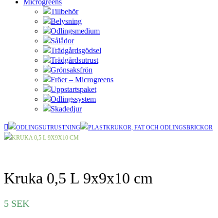
Microgreens
Tillbehör
Belysning
Odlingsmedium
Sålådor
Trädgårdsgödsel
Trädgårdsutrust
Grönsaksfrön
Fröer – Microgreens
Uppstartspaket
Odlingssystem
Skadedjur
ODLINGSUTRUSTNING
PLASTKRUKOR, FAT OCH ODLINGSBRICKOR
KRUKA 0,5 L 9X9X10 CM
Kruka 0,5 L 9x9x10 cm
5
SEK