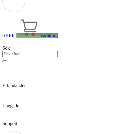
0
SEK
Varukorg
0
Sök
Erbjudanden
Logga in
Support