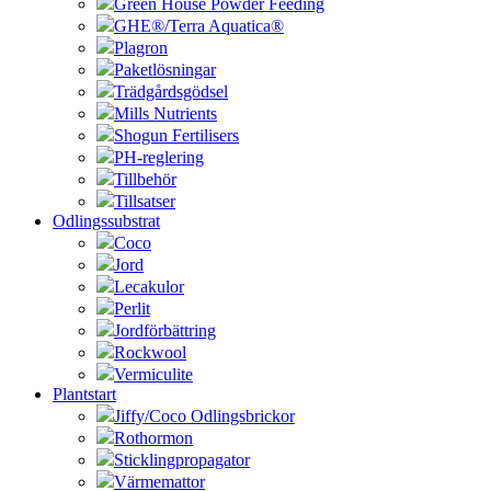
Green House Powder Feeding
GHE®/Terra Aquatica®
Plagron
Paketlösningar
Trädgårdsgödsel
Mills Nutrients
Shogun Fertilisers
PH-reglering
Tillbehör
Tillsatser
Odlingssubstrat
Coco
Jord
Lecakulor
Perlit
Jordförbättring
Rockwool
Vermiculite
Plantstart
Jiffy/Coco Odlingsbrickor
Rothormon
Sticklingpropagator
Värmemattor