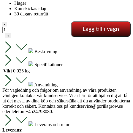
I lager
Kan skickas idag
30 dagars returrätt
Kruka
-
Lägg till i vagn
0,5
L
+
9x9x10
cm
mängd
Beskrivning
Specifikationer
Vikt
0,025 kg
Användning
För vägledning och frågor om användning av våra produkter,
vänligen kontakta vår kundservice. Vi är här för att hjälpa dig att få
ut det mesta av dina köp och säkerställa att du använder produkterna
korrekt och säkert. Kontakta oss på
kundservice@gorillagrow.se
eller telefon +4524798080.
Leverans och retur
Leverans: