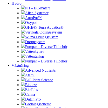
Hydro
PH – EC-mätare
Alien Systemer
AutoPot™
Oxypot
GHE®/ Terra Aquatica®
Vertikala Odlingssystem
Wilma Odlingssystem
Droppsystem
Pumpar – Diverse Tillbehör
Vattenkylare
Vattentankar
Pumpar – Diverse Tillbehör
Växtnäring
Advanced Nutrients
Atami
BiG Plant Science
Biobizz
BioTabs
Canna
Dutch Pro
Gödningsschema