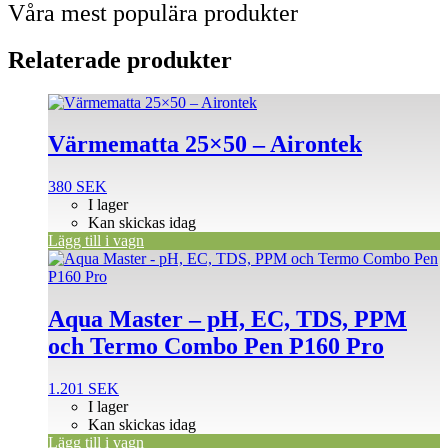
Våra mest populära produkter
Relaterade produkter
Värmematta 25×50 – Airontek
380
SEK
I lager
Kan skickas idag
Lägg till i vagn
Aqua Master – pH, EC, TDS, PPM
och Termo Combo Pen P160 Pro
1.201
SEK
I lager
Kan skickas idag
Lägg till i vagn