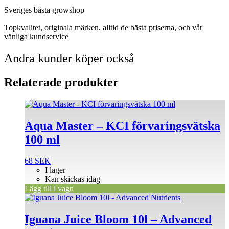
Sveriges bästa growshop
Topkvalitet, originala märken, alltid de bästa priserna, och vår
vänliga kundservice
Andra kunder köper också
Relaterade produkter
Aqua Master – KCI förvaringsvätska
100 ml
68
SEK
I lager
Kan skickas idag
Lägg till i vagn
Iguana Juice Bloom 10l – Advanced