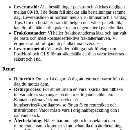
Leveranstid:
Alla beställningar packas och skickas dagligen
mellan 09-18. I de flesta fall skickas alla beställningar samma
dag. Leveranstiden är normalt mellan 16 timmar och 1 vardag.
Tips: Om du beställer fram till helgen och väljer paketbutik,
kan du ofta hämta ditt paket redan dagen efter i paketbutiken.
Fraktkostnader:
Vi håller fraktkostnaderna låga och har valt
de bästa och mest kostnadseffektiva fraktalternativen. Vi
erbjuder alltid full garanti på alla dina leveranser.
Leveransmetod:
Vi använder pålitliga fraktföretag som
PostNord och GLS för att säkerställa att dina varor levereras
säkert och i tid.
Retur:
Returrätt:
Du har 14 dagar på dig att returnera varor från den
dag du mottar dem.
Returprocess:
För att returnera en vara, skicka den tillbaka
till vår adress som anges på den medföljande etiketten.
Kontakta gärna vår kundservice på
kundservice@gorillagrow.se för att få en returetikett och
instruktioner. Varor måste vara i originalförpackning och i
oanvänt skick.
Återbetalning:
När vi har mottagit och inspekterat den
returnerade varan kommer vi att behandla din återbetalning