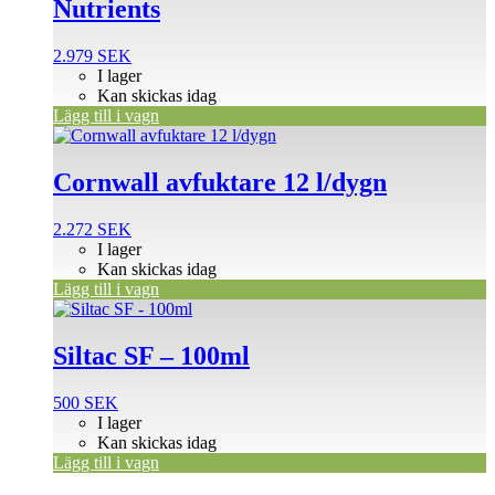
Nutrients
2.979
SEK
I lager
Kan skickas idag
Lägg till i vagn
Cornwall avfuktare 12 l/dygn
2.272
SEK
I lager
Kan skickas idag
Lägg till i vagn
Siltac SF – 100ml
500
SEK
I lager
Kan skickas idag
Lägg till i vagn