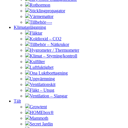
Rothormon
Sticklingpropagator
Värmemattor
Tillbehör—-
Klimatanläggning
Fläktar
Koldioxid – CO2
Tillbehör – Nätkrukor
Hygrometer / Thermometer
Klimat – Styrning/kontroll
Kulfilter
Luftfuktighet
Ona Luktborttagning
Uppvärmning
Ventilationskit
Fläkt – Utsug
Ventilation – Slangar
Tält
Growtent
HOMEbox®
Mammoth
Secret Jardin