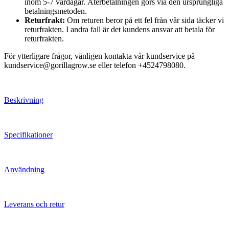
inom 5-7 vardagar. Återbetalningen görs via den ursprungliga
betalningsmetoden.
Returfrakt:
Om returen beror på ett fel från vår sida täcker vi
returfrakten. I andra fall är det kundens ansvar att betala för
returfrakten.
För ytterligare frågor, vänligen kontakta vår kundservice på
kundservice@gorillagrow.se eller telefon +4524798080.
Beskrivning
Specifikationer
Användning
Leverans och retur