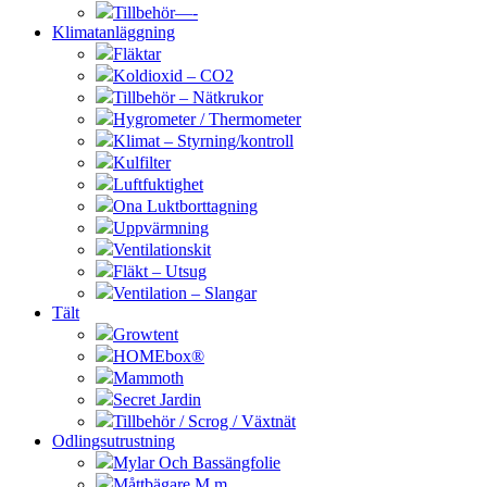
Tillbehör—-
Klimatanläggning
Fläktar
Koldioxid – CO2
Tillbehör – Nätkrukor
Hygrometer / Thermometer
Klimat – Styrning/kontroll
Kulfilter
Luftfuktighet
Ona Luktborttagning
Uppvärmning
Ventilationskit
Fläkt – Utsug
Ventilation – Slangar
Tält
Growtent
HOMEbox®
Mammoth
Secret Jardin
Tillbehör / Scrog / Växtnät
Odlingsutrustning
Mylar Och Bassängfolie
Måttbägare M.m.