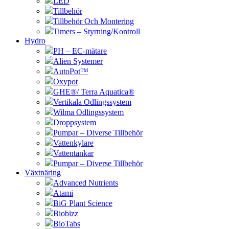
LED
Tillbehör
Tillbehör Och Montering
Timers – Styrning/Kontroll
Hydro
PH – EC-mätare
Alien Systemer
AutoPot™
Oxypot
GHE®/ Terra Aquatica®
Vertikala Odlingssystem
Wilma Odlingssystem
Droppsystem
Pumpar – Diverse Tillbehör
Vattenkylare
Vattentankar
Pumpar – Diverse Tillbehör
Växtnäring
Advanced Nutrients
Atami
BiG Plant Science
Biobizz
BioTabs