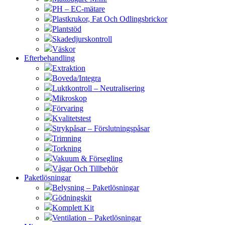
PH – EC-mätare
Plastkrukor, Fat Och Odlingsbrickor
Plantstöd
Skadedjurskontroll
Väskor
Efterbehandling
Extraktion
Boveda/Integra
Luktkontroll – Neutralisering
Mikroskop
Förvaring
Kvalitetstest
Strykpåsar – Förslutningspåsar
Trimning
Torkning
Vakuum & Försegling
Vågar Och Tillbehör
Paketlösningar
Belysning – Paketlösningar
Gödningskit
Komplett Kit
Ventilation – Paketlösningar