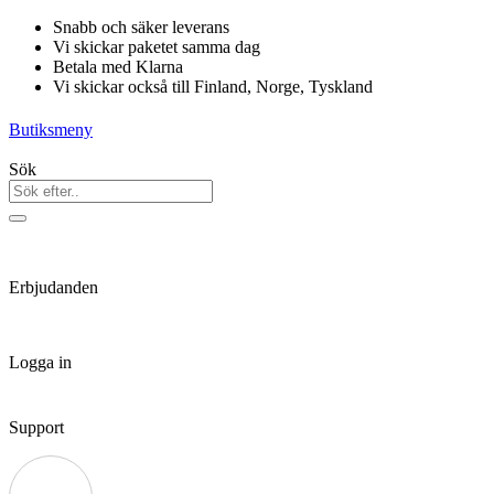
Hoppa
Snabb och säker leverans
till
Vi skickar paketet samma dag
innehåll
Betala med Klarna
Vi skickar också till Finland, Norge, Tyskland
Butiksmeny
Sök
Erbjudanden
Logga in
Support