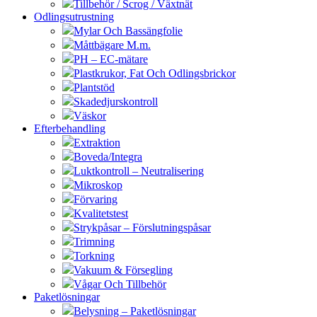
Tillbehör / Scrog / Växtnät
Odlingsutrustning
Mylar Och Bassängfolie
Måttbägare M.m.
PH – EC-mätare
Plastkrukor, Fat Och Odlingsbrickor
Plantstöd
Skadedjurskontroll
Väskor
Efterbehandling
Extraktion
Boveda/Integra
Luktkontroll – Neutralisering
Mikroskop
Förvaring
Kvalitetstest
Strykpåsar – Förslutningspåsar
Trimning
Torkning
Vakuum & Försegling
Vågar Och Tillbehör
Paketlösningar
Belysning – Paketlösningar