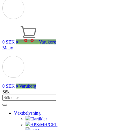
0
SEK
Varukorg
0
Meny
0
SEK
Varukorg
0
Sök
Växtbelysning
Elartiklar
HPS/MH/CFL