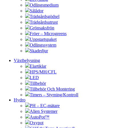
Odlingsmedium
Sålådor
Trädgårdsgödsel
Trädgårdsutrust
Grönsaksfrön
Fröer – Microgreens
Uppstartspaket
Odlingssystem
Skadedjur
Växtbelysning
Elartiklar
HPS/MH/CFL
LED
Tillbehör
Tillbehör Och Montering
Timers – Styrning/Kontroll
Hydro
PH – EC-mätare
Alien Systemer
AutoPot™
Oxypot