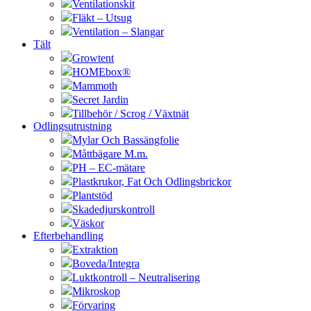
Ventilationskit
Fläkt – Utsug
Ventilation – Slangar
Tält
Growtent
HOMEbox®
Mammoth
Secret Jardin
Tillbehör / Scrog / Växtnät
Odlingsutrustning
Mylar Och Bassängfolie
Måttbägare M.m.
PH – EC-mätare
Plastkrukor, Fat Och Odlingsbrickor
Plantstöd
Skadedjurskontroll
Väskor
Efterbehandling
Extraktion
Boveda/Integra
Luktkontroll – Neutralisering
Mikroskop
Förvaring