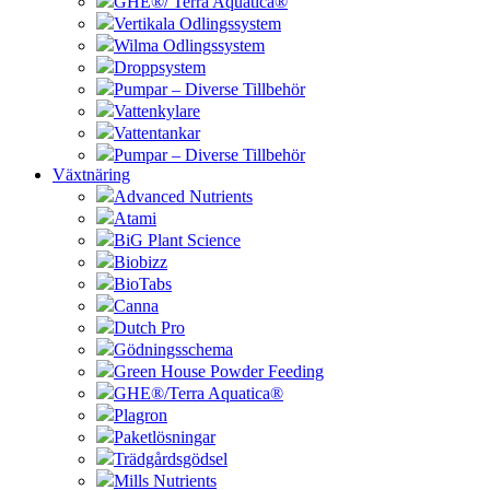
GHE®/ Terra Aquatica®
Vertikala Odlingssystem
Wilma Odlingssystem
Droppsystem
Pumpar – Diverse Tillbehör
Vattenkylare
Vattentankar
Pumpar – Diverse Tillbehör
Växtnäring
Advanced Nutrients
Atami
BiG Plant Science
Biobizz
BioTabs
Canna
Dutch Pro
Gödningsschema
Green House Powder Feeding
GHE®/Terra Aquatica®
Plagron
Paketlösningar
Trädgårdsgödsel
Mills Nutrients