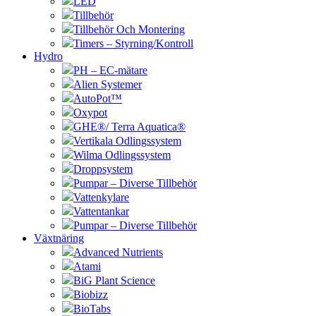
LED
Tillbehör
Tillbehör Och Montering
Timers – Styrning/Kontroll
Hydro
PH – EC-mätare
Alien Systemer
AutoPot™
Oxypot
GHE®/ Terra Aquatica®
Vertikala Odlingssystem
Wilma Odlingssystem
Droppsystem
Pumpar – Diverse Tillbehör
Vattenkylare
Vattentankar
Pumpar – Diverse Tillbehör
Växtnäring
Advanced Nutrients
Atami
BiG Plant Science
Biobizz
BioTabs