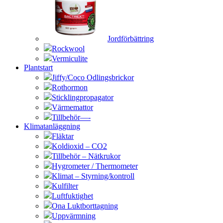
Jordförbättring
Rockwool
Vermiculite
Plantstart
Jiffy/Coco Odlingsbrickor
Rothormon
Sticklingpropagator
Värmemattor
Tillbehör—-
Klimatanläggning
Fläktar
Koldioxid – CO2
Tillbehör – Nätkrukor
Hygrometer / Thermometer
Klimat – Styrning/kontroll
Kulfilter
Luftfuktighet
Ona Luktborttagning
Uppvärmning