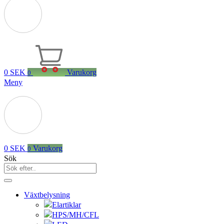
0
SEK
Varukorg
0
Meny
0
SEK
Varukorg
0
Sök
Växtbelysning
Elartiklar
HPS/MH/CFL