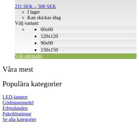
flera
Prisintervall:
211
SEK
–
500
SEK
varianter.
211 SEK
I lager
De
till
Kan skickas idag
olika
500 SEK
Välj variant:
alternativen
60x60
kan
väljas
120x120
på
90x90
produktsidan
150x150
Välj alternativ
Våra mest
Populära kategorier
LED-lampor
Gödningsmedel
Erbjudanden
Paketlösningar
Se alla kategorier