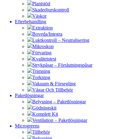
Plantstöd
Skadedjurskontroll
Väskor
Efterbehandling
Extraktion
Boveda/Integra
Luktkontroll – Neutralisering
Mikroskop
Förvaring
Kvalitetstest
Strykpåsar – Förslutningspåsar
Trimning
Torkning
Vakuum & Försegling
Vågar Och Tillbehör
Paketlösningar
Belysning – Paketlösningar
Gödningskit
Komplett Kit
Ventilation – Paketlösningar
Microgreens
Tillbehör
Belysning