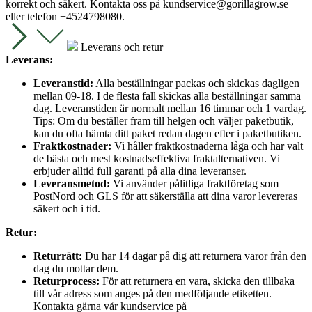
korrekt och säkert. Kontakta oss på
kundservice@gorillagrow.se
eller telefon +4524798080.
Leverans och retur
Leverans:
Leveranstid:
Alla beställningar packas och skickas dagligen
mellan 09-18. I de flesta fall skickas alla beställningar samma
dag. Leveranstiden är normalt mellan 16 timmar och 1 vardag.
Tips: Om du beställer fram till helgen och väljer paketbutik,
kan du ofta hämta ditt paket redan dagen efter i paketbutiken.
Fraktkostnader:
Vi håller fraktkostnaderna låga och har valt
de bästa och mest kostnadseffektiva fraktalternativen. Vi
erbjuder alltid full garanti på alla dina leveranser.
Leveransmetod:
Vi använder pålitliga fraktföretag som
PostNord och GLS för att säkerställa att dina varor levereras
säkert och i tid.
Retur:
Returrätt:
Du har 14 dagar på dig att returnera varor från den
dag du mottar dem.
Returprocess:
För att returnera en vara, skicka den tillbaka
till vår adress som anges på den medföljande etiketten.
Kontakta gärna vår kundservice på