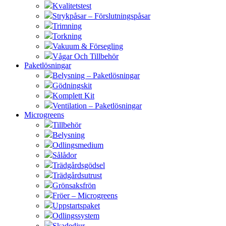
Kvalitetstest
Strykpåsar – Förslutningspåsar
Trimning
Torkning
Vakuum & Försegling
Vågar Och Tillbehör
Paketlösningar
Belysning – Paketlösningar
Gödningskit
Komplett Kit
Ventilation – Paketlösningar
Microgreens
Tillbehör
Belysning
Odlingsmedium
Sålådor
Trädgårdsgödsel
Trädgårdsutrust
Grönsaksfrön
Fröer – Microgreens
Uppstartspaket
Odlingssystem
Skadedjur