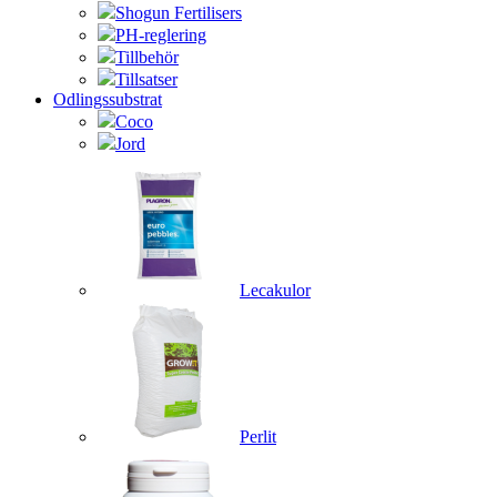
Shogun Fertilisers
PH-reglering
Tillbehör
Tillsatser
Odlingssubstrat
Coco
Jord
Lecakulor
Perlit