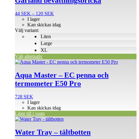
Garland bevattningsbricka
har
flera
Prisintervall:
44
SEK
–
120
SEK
varianter.
44 SEK
I lager
De
till
Kan skickas idag
olika
120 SEK
Välj variant:
alternativen
Liten
kan
väljas
Large
på
XL
produktsidan
Välj alternativ
Aqua Master – EC penna och
termometer E50 Pro
728
SEK
I lager
Kan skickas idag
Lägg till i vagn
Den
här
produkten
Water Tray – tältbotten
har