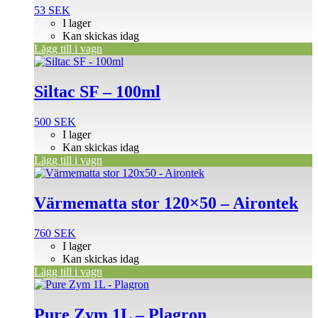
53
SEK
I lager
Kan skickas idag
Lägg till i vagn
Siltac SF – 100ml
500
SEK
I lager
Kan skickas idag
Lägg till i vagn
Värmematta stor 120×50 – Airontek
760
SEK
I lager
Kan skickas idag
Lägg till i vagn
Pure Zym 1L – Plagron