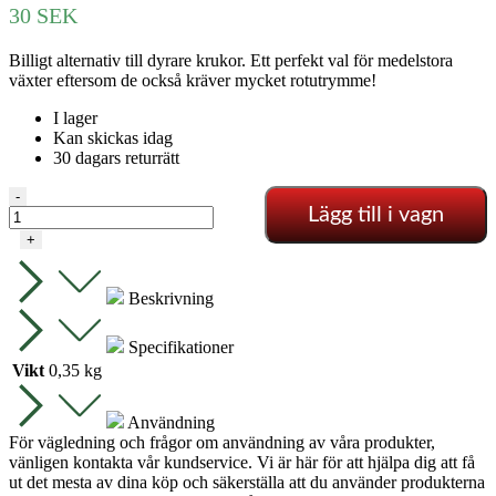
30
SEK
Billigt alternativ till dyrare krukor. Ett perfekt val för medelstora
växter eftersom de också kräver mycket rotutrymme!
I lager
Kan skickas idag
30 dagars returrätt
RUND
-
Lägg till i vagn
KRUKA
28X28
+
-
15
L
Beskrivning
mängd
Specifikationer
Vikt
0,35 kg
Användning
För vägledning och frågor om användning av våra produkter,
vänligen kontakta vår kundservice. Vi är här för att hjälpa dig att få
ut det mesta av dina köp och säkerställa att du använder produkterna