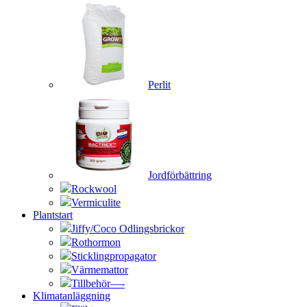
Perlit
Jordförbättring
Rockwool
Vermiculite
Plantstart
Jiffy/Coco Odlingsbrickor
Rothormon
Sticklingpropagator
Värmemattor
Tillbehör—-
Klimatanläggning