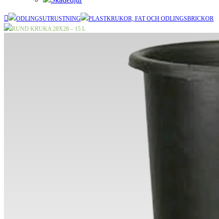
ODLINGSUTRUSTNING
PLASTKRUKOR, FAT OCH ODLINGSBRICKOR
RUND KRUKA 28X28 – 15 L