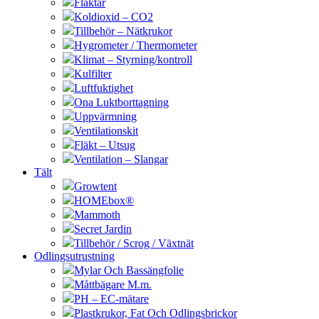
Fläktar
Koldioxid – CO2
Tillbehör – Nätkrukor
Hygrometer / Thermometer
Klimat – Styrning/kontroll
Kulfilter
Luftfuktighet
Ona Luktborttagning
Uppvärmning
Ventilationskit
Fläkt – Utsug
Ventilation – Slangar
Tält
Growtent
HOMEbox®
Mammoth
Secret Jardin
Tillbehör / Scrog / Växtnät
Odlingsutrustning
Mylar Och Bassängfolie
Måttbägare M.m.
PH – EC-mätare
Plastkrukor, Fat Och Odlingsbrickor