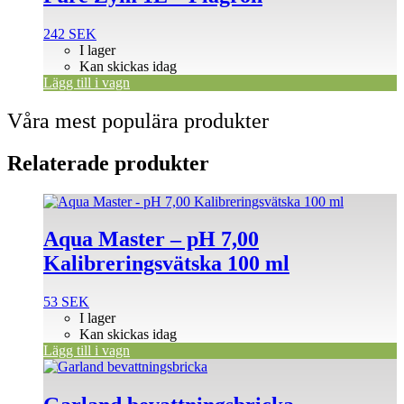
242
SEK
I lager
Kan skickas idag
Lägg till i vagn
Våra mest populära produkter
Relaterade produkter
Aqua Master – pH 7,00
Kalibreringsvätska 100 ml
53
SEK
I lager
Kan skickas idag
Lägg till i vagn
Den
här
produkten