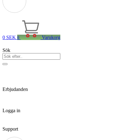
0
SEK
Varukorg
0
Sök
Erbjudanden
Logga in
Support