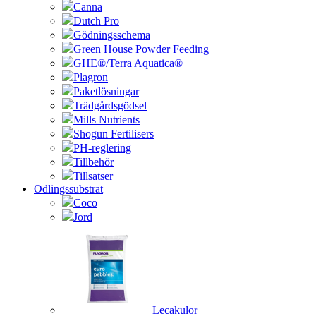
Canna
Dutch Pro
Gödningsschema
Green House Powder Feeding
GHE®/Terra Aquatica®
Plagron
Paketlösningar
Trädgårdsgödsel
Mills Nutrients
Shogun Fertilisers
PH-reglering
Tillbehör
Tillsatser
Odlingssubstrat
Coco
Jord
Lecakulor