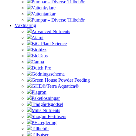
Pumpar – Diverse Tillbehör
Vattenkylare
Vattentankar
Pumpar – Diverse Tillbehör
Växtnäring
Advanced Nutrients
Atami
BiG Plant Science
Biobizz
BioTabs
Canna
Dutch Pro
Gödningsschema
Green House Powder Feeding
GHE®/Terra Aquatica®
Plagron
Paketlösningar
Trädgårdsgödsel
Mills Nutrients
Shogun Fertilisers
PH-reglering
Tillbehör
Tillsatser