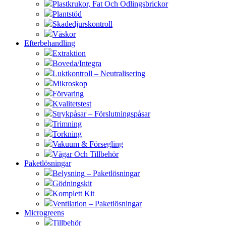
Plastkrukor, Fat Och Odlingsbrickor
Plantstöd
Skadedjurskontroll
Väskor
Efterbehandling
Extraktion
Boveda/Integra
Luktkontroll – Neutralisering
Mikroskop
Förvaring
Kvalitetstest
Strykpåsar – Förslutningspåsar
Trimning
Torkning
Vakuum & Försegling
Vågar Och Tillbehör
Paketlösningar
Belysning – Paketlösningar
Gödningskit
Komplett Kit
Ventilation – Paketlösningar
Microgreens
Tillbehör