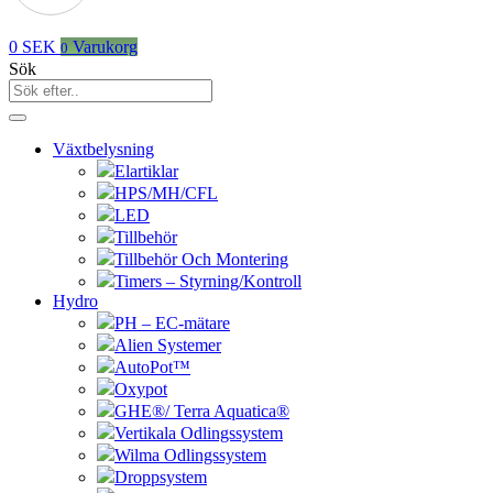
0
SEK
Varukorg
0
Sök
Växtbelysning
Elartiklar
HPS/MH/CFL
LED
Tillbehör
Tillbehör Och Montering
Timers – Styrning/Kontroll
Hydro
PH – EC-mätare
Alien Systemer
AutoPot™
Oxypot
GHE®/ Terra Aquatica®
Vertikala Odlingssystem
Wilma Odlingssystem
Droppsystem