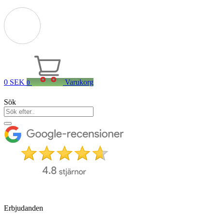
0
SEK
Varukorg
0
Sök
Erbjudanden