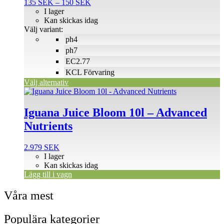
Prisintervall:
135
SEK
–
150
SEK
varianter.
135 SEK
I lager
De
till
Kan skickas idag
olika
150 SEK
Välj variant:
alternativen
ph4
kan
väljas
ph7
på
EC2.77
produktsidan
KCL Förvaring
Välj alternativ
Iguana Juice Bloom 10l – Advanced
Nutrients
2.979
SEK
I lager
Kan skickas idag
Lägg till i vagn
Våra mest
Populära kategorier