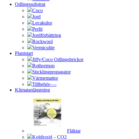
Odlingssubstrat
Coco
Jord
Lecakulor
Perlit
Jordförbättring
Rockwool
Vermiculite
Plantstart
Jiffy/Coco Odlingsbrickor
Rothormon
Sticklingpropagator
Värmemattor
Tillbehör—-
Klimatanläggning
Fläktar
Koldioxid – CO2