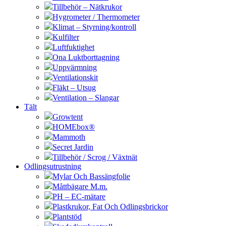
Tillbehör – Nätkrukor
Hygrometer / Thermometer
Klimat – Styrning/kontroll
Kulfilter
Luftfuktighet
Ona Luktborttagning
Uppvärmning
Ventilationskit
Fläkt – Utsug
Ventilation – Slangar
Tält
Growtent
HOMEbox®
Mammoth
Secret Jardin
Tillbehör / Scrog / Växtnät
Odlingsutrustning
Mylar Och Bassängfolie
Måttbägare M.m.
PH – EC-mätare
Plastkrukor, Fat Och Odlingsbrickor
Plantstöd