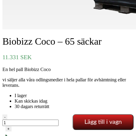
Biobizz Coco – 65 säckar
11.331
SEK
En hel pall Biobizz Coco
vi säljer alla våra odlingsmedier i hela pallar för avhämtning eller
leverans.
I lager
Kan skickas idag
30 dagars returrätt
Biobizz
-
Lägg till i vagn
Coco
-
+
65