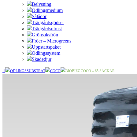
Belysning
Odlingsmedium
Sålådor
Trädgårdsgödsel
Trädgårdsutrust
Grönsaksfrön
Fröer – Microgreens
Uppstartspaket
Odlingssystem
Skadedjur
ODLINGSSUBSTRAT
COCO
BIOBIZZ COCO – 65 SÄCKAR