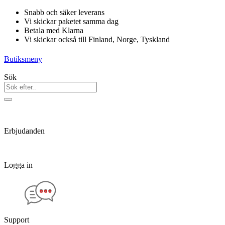
Hoppa
Snabb och säker leverans
till
Vi skickar paketet samma dag
innehåll
Betala med Klarna
Vi skickar också till Finland, Norge, Tyskland
Butiksmeny
Sök
Erbjudanden
Logga in
Support