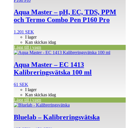
Aqua Master – pH, EC, TDS, PPM
och Termo Combo Pen P160 Pro
1.201
SEK
I lager
Kan skickas idag
Lägg till i vagn
Aqua Master – EC 1413
Kalibreringsvätska 100 ml
61
SEK
I lager
Kan skickas idag
Lägg till i vagn
Den
här
produkten
Bluelab – Kalibreringsvätska
har
flera