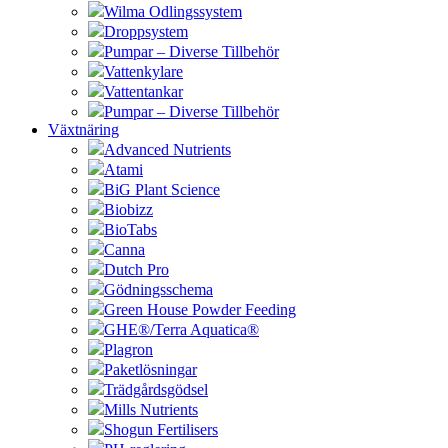
Wilma Odlingssystem
Droppsystem
Pumpar – Diverse Tillbehör
Vattenkylare
Vattentankar
Pumpar – Diverse Tillbehör
Växtnäring
Advanced Nutrients
Atami
BiG Plant Science
Biobizz
BioTabs
Canna
Dutch Pro
Gödningsschema
Green House Powder Feeding
GHE®/Terra Aquatica®
Plagron
Paketlösningar
Trädgårdsgödsel
Mills Nutrients
Shogun Fertilisers