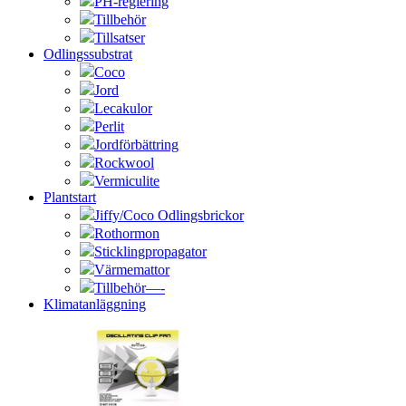
PH-reglering
Tillbehör
Tillsatser
Odlingssubstrat
Coco
Jord
Lecakulor
Perlit
Jordförbättring
Rockwool
Vermiculite
Plantstart
Jiffy/Coco Odlingsbrickor
Rothormon
Sticklingpropagator
Värmemattor
Tillbehör—-
Klimatanläggning