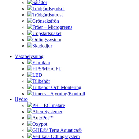
Sålådor
Trädgårdsgödsel
Trädgårdsutrust
Grönsaksfrön
Fröer – Microgreens
Uppstartspaket
Odlingssystem
Skadedjur
Växtbelysning
Elartiklar
HPS/MH/CFL
LED
Tillbehör
Tillbehör Och Montering
Timers – Styrning/Kontroll
Hydro
PH – EC-mätare
Alien Systemer
AutoPot™
Oxypot
GHE®/ Terra Aquatica®
Vertikala Odlingssystem