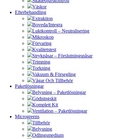
Skadedjurskontroll
Väskor
Efterbehandling
Extraktion
Boveda/Integra
Luktkontroll – Neutralisering
Mikroskop
Förvaring
Kvalitetstest
Strykpåsar – Förslutningspåsar
Trimning
Torkning
Vakuum & Försegling
Vågar Och Tillbehör
Paketlösningar
Belysning – Paketlösningar
Gödningskit
Komplett Kit
Ventilation – Paketlösningar
Microgreens
Tillbehör
Belysning
Odlingsmedium