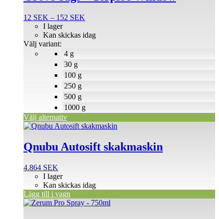
har
flera
Prisintervall:
12
SEK
–
152
SEK
varianter.
12 SEK
I lager
De
till
Kan skickas idag
olika
152 SEK
Välj variant:
alternativen
4 g
kan
väljas
30 g
på
100 g
produktsidan
250 g
500 g
1000 g
Välj alternativ
Qnubu Autosift skakmaskin
4.864
SEK
I lager
Kan skickas idag
Lägg till i vagn