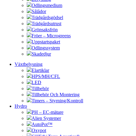
Odlingsmedium
Sålådor
Trädgårdsgödsel
Trädgårdsutrust
Grönsaksfrön
Fröer – Microgreens
Uppstartspaket
Odlingssystem
Skadedjur
Växtbelysning
Elartiklar
HPS/MH/CFL
LED
Tillbehör
Tillbehör Och Montering
Timers – Styrning/Kontroll
Hydro
PH – EC-mätare
Alien Systemer
AutoPot™
Oxypot