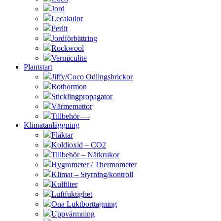
Jord
Lecakulor
Perlit
Jordförbättring
Rockwool
Vermiculite
Plantstart
Jiffy/Coco Odlingsbrickor
Rothormon
Sticklingpropagator
Värmemattor
Tillbehör—-
Klimatanläggning
Fläktar
Koldioxid – CO2
Tillbehör – Nätkrukor
Hygrometer / Thermometer
Klimat – Styrning/kontroll
Kulfilter
Luftfuktighet
Ona Luktborttagning
Uppvärmning