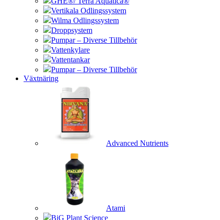
GHE®/ Terra Aquatica®
Vertikala Odlingssystem
Wilma Odlingssystem
Droppsystem
Pumpar – Diverse Tillbehör
Vattenkylare
Vattentankar
Pumpar – Diverse Tillbehör
Växtnäring
Advanced Nutrients
Atami
BiG Plant Science