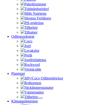
Paketlösningar
Trädgårdsgödsel
Mills Nutrients
Shogun Fertilisers
PH-reglering
Tillbehör
Tillsatser
Odlingssubstrat
Coco
Jord
Lecakulor
Perlit
Jordförbättring
Rockwool
Vermiculite
Plantstart
Jiffy/Coco Odlingsbrickor
Rothormon
Sticklingpropagator
Värmemattor
Tillbehör—-
Klimatanläggning