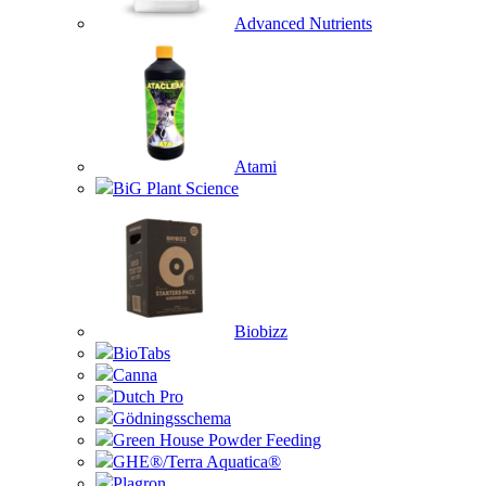
Advanced Nutrients
Atami
BiG Plant Science
Biobizz
BioTabs
Canna
Dutch Pro
Gödningsschema
Green House Powder Feeding
GHE®/Terra Aquatica®
Plagron