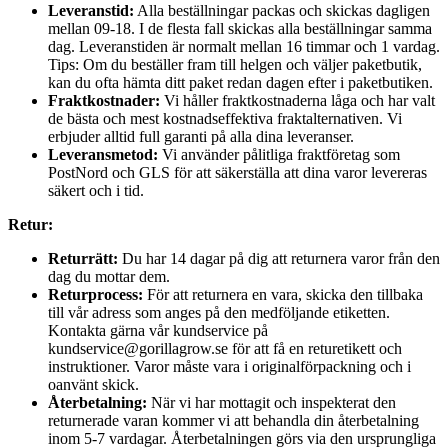
Leveranstid:
Alla beställningar packas och skickas dagligen
mellan 09-18. I de flesta fall skickas alla beställningar samma
dag. Leveranstiden är normalt mellan 16 timmar och 1 vardag.
Tips: Om du beställer fram till helgen och väljer paketbutik,
kan du ofta hämta ditt paket redan dagen efter i paketbutiken.
Fraktkostnader:
Vi håller fraktkostnaderna låga och har valt
de bästa och mest kostnadseffektiva fraktalternativen. Vi
erbjuder alltid full garanti på alla dina leveranser.
Leveransmetod:
Vi använder pålitliga fraktföretag som
PostNord och GLS för att säkerställa att dina varor levereras
säkert och i tid.
Retur:
Returrätt:
Du har 14 dagar på dig att returnera varor från den
dag du mottar dem.
Returprocess:
För att returnera en vara, skicka den tillbaka
till vår adress som anges på den medföljande etiketten.
Kontakta gärna vår kundservice på
kundservice@gorillagrow.se för att få en returetikett och
instruktioner. Varor måste vara i originalförpackning och i
oanvänt skick.
Återbetalning:
När vi har mottagit och inspekterat den
returnerade varan kommer vi att behandla din återbetalning
inom 5-7 vardagar. Återbetalningen görs via den ursprungliga