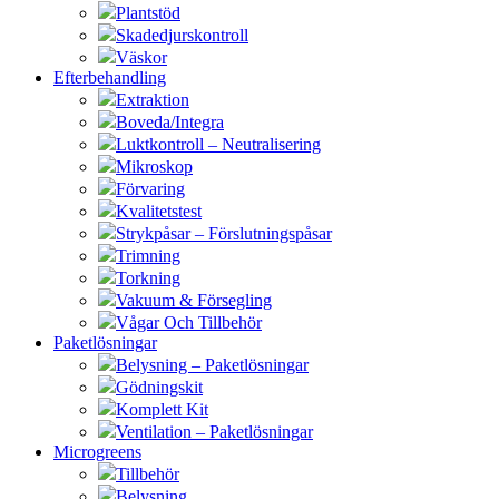
Plantstöd
Skadedjurskontroll
Väskor
Efterbehandling
Extraktion
Boveda/Integra
Luktkontroll – Neutralisering
Mikroskop
Förvaring
Kvalitetstest
Strykpåsar – Förslutningspåsar
Trimning
Torkning
Vakuum & Försegling
Vågar Och Tillbehör
Paketlösningar
Belysning – Paketlösningar
Gödningskit
Komplett Kit
Ventilation – Paketlösningar
Microgreens
Tillbehör
Belysning