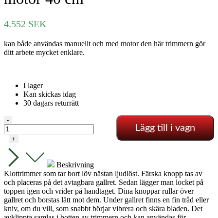
4.552
SEK
kan både användas manuellt och med motor den här trimmern gör
ditt arbete mycket enklare.
I lager
Kan skickas idag
30 dagars returrätt
Elektrisk
-
Lägg till i vagn
trimmer
med
+
inbyggd
motor
40
Beskrivning
cm
Klottrimmer som tar bort löv nästan ljudlöst. Färska knopp tas av
mängd
och placeras på det avtagbara gallret. Sedan lägger man locket på
toppen igen och vrider på handtaget. Dina knoppar rullar över
gallret och borstas lätt mot dem. Under gallret finns en fin tråd eller
kniv, om du vill, som snabbt börjar vibrera och skära bladen. Det
avklippta samlas i botten av trimmern och kan användas för