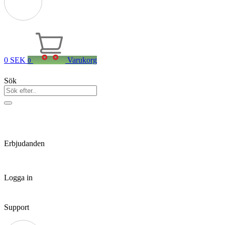
0
SEK
Varukorg
0
Sök
Erbjudanden
Logga in
Support