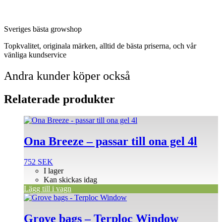
Sveriges bästa growshop
Topkvalitet, originala märken, alltid de bästa priserna, och vår
vänliga kundservice
Andra kunder köper också
Relaterade produkter
Ona Breeze – passar till ona gel 4l
752
SEK
I lager
Kan skickas idag
Lägg till i vagn
Den
här
produkten
Grove bags – Terploc Window