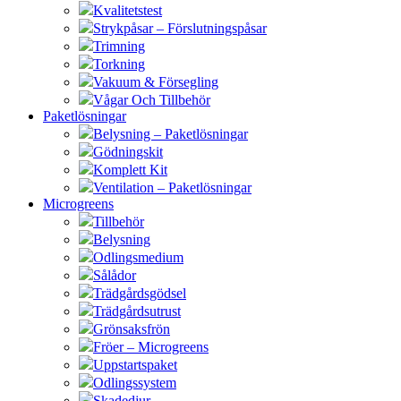
Kvalitetstest
Strykpåsar – Förslutningspåsar
Trimning
Torkning
Vakuum & Försegling
Vågar Och Tillbehör
Paketlösningar
Belysning – Paketlösningar
Gödningskit
Komplett Kit
Ventilation – Paketlösningar
Microgreens
Tillbehör
Belysning
Odlingsmedium
Sålådor
Trädgårdsgödsel
Trädgårdsutrust
Grönsaksfrön
Fröer – Microgreens
Uppstartspaket
Odlingssystem
Skadedjur