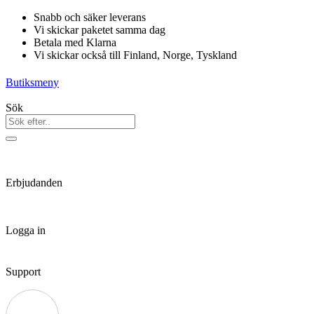
Hoppa
Snabb och säker leverans
till
Vi skickar paketet samma dag
innehåll
Betala med Klarna
Vi skickar också till Finland, Norge, Tyskland
Butiksmeny
Sök
Erbjudanden
Logga in
Support