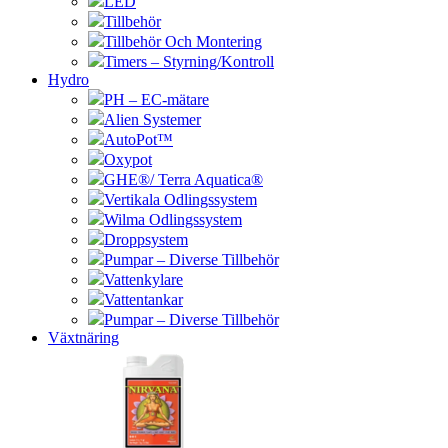
LED
Tillbehör
Tillbehör Och Montering
Timers – Styrning/Kontroll
Hydro
PH – EC-mätare
Alien Systemer
AutoPot™
Oxypot
GHE®/ Terra Aquatica®
Vertikala Odlingssystem
Wilma Odlingssystem
Droppsystem
Pumpar – Diverse Tillbehör
Vattenkylare
Vattentankar
Pumpar – Diverse Tillbehör
Växtnäring