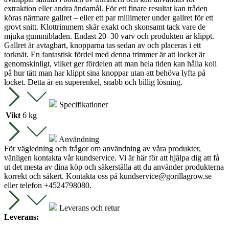
extraktion eller andra ändamål. För ett finare resultat kan tråden
köras närmare gallret – eller ett par millimeter under gallret för ett
grovt snitt. Klottrimmern skär exakt och skonsamt tack vare de
mjuka gummibladen. Endast 20–30 varv och produkten är klippt.
Gallret är avtagbart, knopparna tas sedan av och placeras i ett
torknät. En fantastisk fördel med denna trimmer är att locket är
genomskinligt, vilket ger fördelen att man hela tiden kan hålla koll
på hur tätt man har klippt sina knoppar utan att behöva lyfta på
locket. Detta är en superenkel, snabb och billig lösning.
Specifikationer
Vikt
6 kg
Användning
För vägledning och frågor om användning av våra produkter,
vänligen kontakta vår kundservice. Vi är här för att hjälpa dig att få
ut det mesta av dina köp och säkerställa att du använder produkterna
korrekt och säkert. Kontakta oss på
kundservice@gorillagrow.se
eller telefon +4524798080.
Leverans och retur
Leverans: