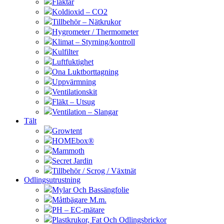
Fläktar
Koldioxid – CO2
Tillbehör – Nätkrukor
Hygrometer / Thermometer
Klimat – Styrning/kontroll
Kulfilter
Luftfuktighet
Ona Luktborttagning
Uppvärmning
Ventilationskit
Fläkt – Utsug
Ventilation – Slangar
Tält
Growtent
HOMEbox®
Mammoth
Secret Jardin
Tillbehör / Scrog / Växtnät
Odlingsutrustning
Mylar Och Bassängfolie
Måttbägare M.m.
PH – EC-mätare
Plastkrukor, Fat Och Odlingsbrickor