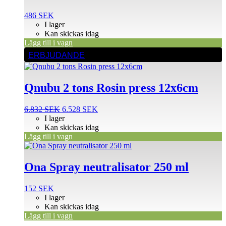
486
SEK
I lager
Kan skickas idag
Lägg till i vagn
ERBJUDANDE
Qnubu 2 tons Rosin press 12x6cm
Det
Det
6.832
SEK
6.528
SEK
ursprungliga
nuvarande
I lager
priset
priset
Kan skickas idag
var:
är:
Lägg till i vagn
6.832 SEK.
6.528 SEK.
Ona Spray neutralisator 250 ml
152
SEK
I lager
Kan skickas idag
Lägg till i vagn