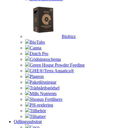
Biobizz
BioTabs
Canna
Dutch Pro
Gödningsschema
Green House Powder Feeding
GHE®/Terra Aquatica®
Plagron
Paketlösningar
Trädgårdsgödsel
Mills Nutrients
Shogun Fertilisers
PH-reglering
Tillbehör
Tillsatser
Odlingssubstrat
Coco