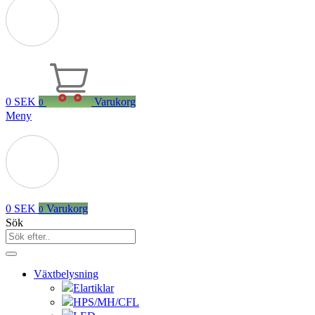
0
SEK
Varukorg
0
Meny
0
SEK
Varukorg
0
Sök
Växtbelysning
Elartiklar
HPS/MH/CFL