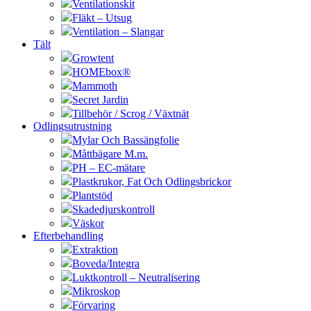
Ventilationskit
Fläkt – Utsug
Ventilation – Slangar
Tält
Growtent
HOMEbox®
Mammoth
Secret Jardin
Tillbehör / Scrog / Växtnät
Odlingsutrustning
Mylar Och Bassängfolie
Måttbägare M.m.
PH – EC-mätare
Plastkrukor, Fat Och Odlingsbrickor
Plantstöd
Skadedjurskontroll
Väskor
Efterbehandling
Extraktion
Boveda/Integra
Luktkontroll – Neutralisering
Mikroskop
Förvaring