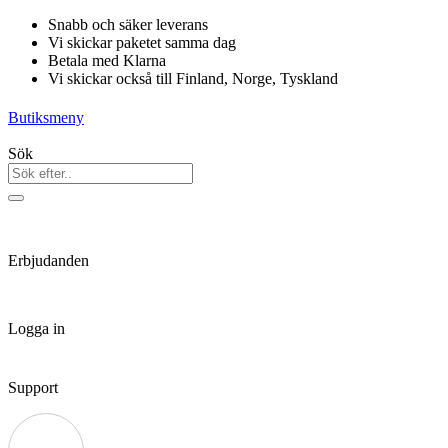
Hoppa
Snabb och säker leverans
till
Vi skickar paketet samma dag
innehåll
Betala med Klarna
Vi skickar också till Finland, Norge, Tyskland
Butiksmeny
Sök
Erbjudanden
Logga in
Support