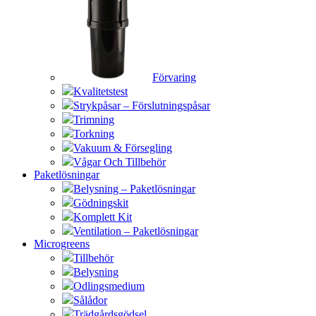
Förvaring
Kvalitetstest
Strykpåsar – Förslutningspåsar
Trimning
Torkning
Vakuum & Försegling
Vågar Och Tillbehör
Paketlösningar
Belysning – Paketlösningar
Gödningskit
Komplett Kit
Ventilation – Paketlösningar
Microgreens
Tillbehör
Belysning
Odlingsmedium
Sålådor
Trädgårdsgödsel