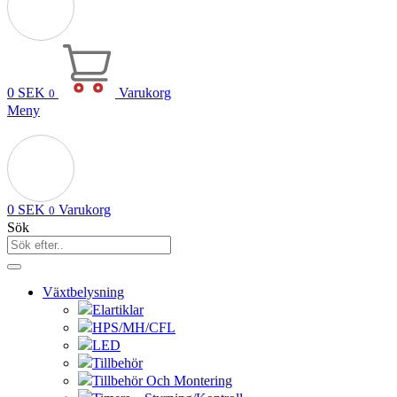
0
SEK
Varukorg
0
Meny
0
SEK
Varukorg
0
Sök
Växtbelysning
Elartiklar
HPS/MH/CFL
LED
Tillbehör
Tillbehör Och Montering