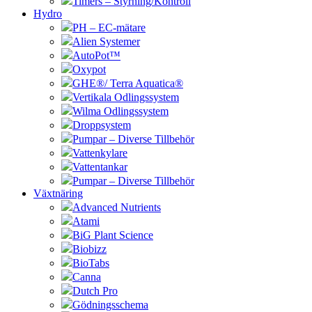
Timers – Styrning/Kontroll
Hydro
PH – EC-mätare
Alien Systemer
AutoPot™
Oxypot
GHE®/ Terra Aquatica®
Vertikala Odlingssystem
Wilma Odlingssystem
Droppsystem
Pumpar – Diverse Tillbehör
Vattenkylare
Vattentankar
Pumpar – Diverse Tillbehör
Växtnäring
Advanced Nutrients
Atami
BiG Plant Science
Biobizz
BioTabs
Canna
Dutch Pro
Gödningsschema