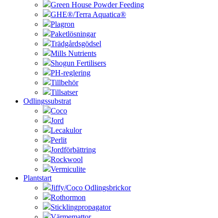
Green House Powder Feeding
GHE®/Terra Aquatica®
Plagron
Paketlösningar
Trädgårdsgödsel
Mills Nutrients
Shogun Fertilisers
PH-reglering
Tillbehör
Tillsatser
Odlingssubstrat
Coco
Jord
Lecakulor
Perlit
Jordförbättring
Rockwool
Vermiculite
Plantstart
Jiffy/Coco Odlingsbrickor
Rothormon
Sticklingpropagator
Värmemattor