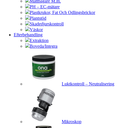
Måttbägare M.m.
PH – EC-mätare
Plastkrukor, Fat Och Odlingsbrickor
Plantstöd
Skadedjurskontroll
Väskor
Efterbehandling
Extraktion
Boveda/Integra
Luktkontroll – Neutralisering
Mikroskop