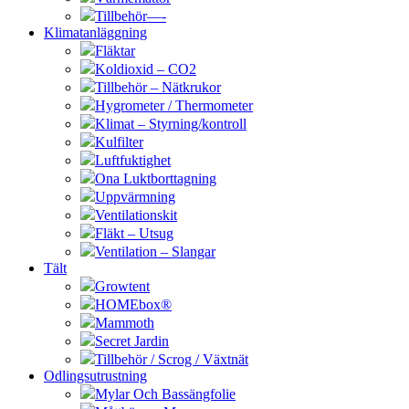
Tillbehör—-
Klimatanläggning
Fläktar
Koldioxid – CO2
Tillbehör – Nätkrukor
Hygrometer / Thermometer
Klimat – Styrning/kontroll
Kulfilter
Luftfuktighet
Ona Luktborttagning
Uppvärmning
Ventilationskit
Fläkt – Utsug
Ventilation – Slangar
Tält
Growtent
HOMEbox®
Mammoth
Secret Jardin
Tillbehör / Scrog / Växtnät
Odlingsutrustning
Mylar Och Bassängfolie