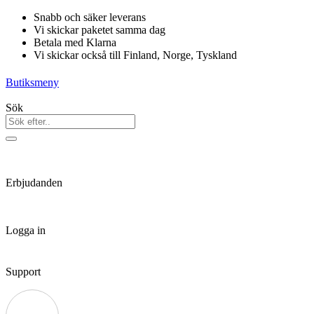
Hoppa
Snabb och säker leverans
till
Vi skickar paketet samma dag
innehåll
Betala med Klarna
Vi skickar också till Finland, Norge, Tyskland
Butiksmeny
Sök
Erbjudanden
Logga in
Support