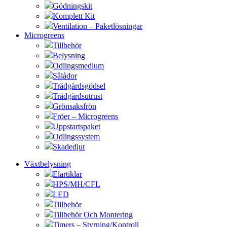
Gödningskit
Komplett Kit
Ventilation – Paketlösningar
Microgreens
Tillbehör
Belysning
Odlingsmedium
Sålådor
Trädgårdsgödsel
Trädgårdsutrust
Grönsaksfrön
Fröer – Microgreens
Uppstartspaket
Odlingssystem
Skadedjur
Växtbelysning
Elartiklar
HPS/MH/CFL
LED
Tillbehör
Tillbehör Och Montering
Timers – Styrning/Kontroll