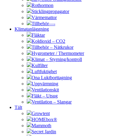
Rothormon
Sticklingpropagator
Värmemattor
Tillbehör—-
Klimatanläggning
Fläktar
Koldioxid – CO2
Tillbehör – Nätkrukor
Hygrometer / Thermometer
Klimat – Styrning/kontroll
Kulfilter
Luftfuktighet
Ona Luktborttagning
Uppvärmning
Ventilationskit
Fläkt – Utsug
Ventilation – Slangar
Tält
Growtent
HOMEbox®
Mammoth
Secret Jardin