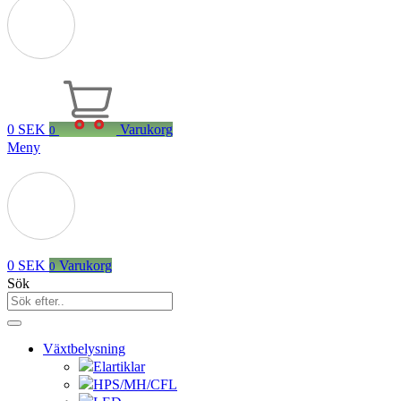
0
SEK
Varukorg
0
Meny
0
SEK
Varukorg
0
Sök
Växtbelysning
Elartiklar
HPS/MH/CFL