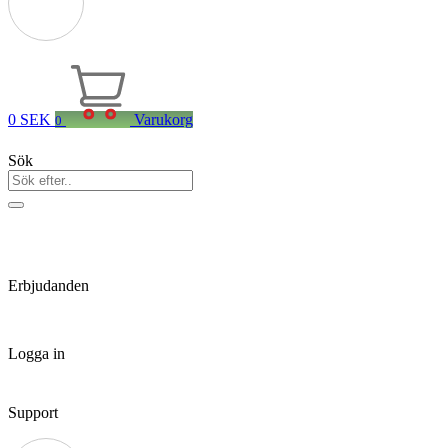
0
SEK
Varukorg
0
Sök
Erbjudanden
Logga in
Support