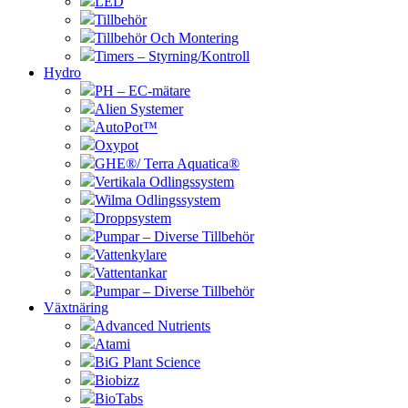
LED
Tillbehör
Tillbehör Och Montering
Timers – Styrning/Kontroll
Hydro
PH – EC-mätare
Alien Systemer
AutoPot™
Oxypot
GHE®/ Terra Aquatica®
Vertikala Odlingssystem
Wilma Odlingssystem
Droppsystem
Pumpar – Diverse Tillbehör
Vattenkylare
Vattentankar
Pumpar – Diverse Tillbehör
Växtnäring
Advanced Nutrients
Atami
BiG Plant Science
Biobizz
BioTabs