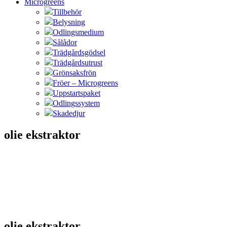
Microgreens
Tillbehör
Belysning
Odlingsmedium
Sålådor
Trädgårdsgödsel
Trädgårdsutrust
Grönsaksfrön
Fröer – Microgreens
Uppstartspaket
Odlingssystem
Skadedjur
olie ekstraktor
olie ekstraktor