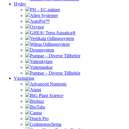
Hydro
PH – EC-mätare
Alien Systemer
AutoPot™
Oxypot
GHE®/ Terra Aquatica®
Vertikala Odlingssystem
Wilma Odlingssystem
Droppsystem
Pumpar – Diverse Tillbehör
Vattenkylare
Vattentankar
Pumpar – Diverse Tillbehör
Växtnäring
Advanced Nutrients
Atami
BiG Plant Science
Biobizz
BioTabs
Canna
Dutch Pro
Gödningsschema