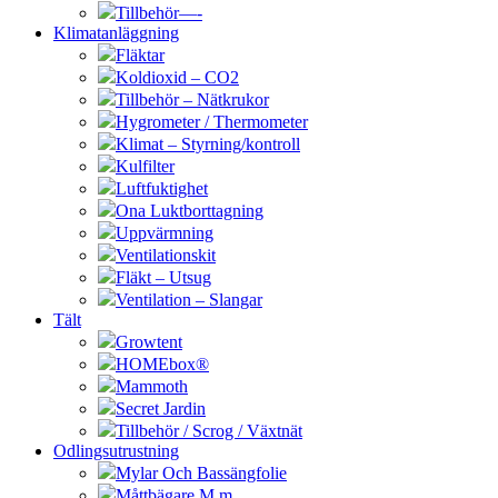
Tillbehör—-
Klimatanläggning
Fläktar
Koldioxid – CO2
Tillbehör – Nätkrukor
Hygrometer / Thermometer
Klimat – Styrning/kontroll
Kulfilter
Luftfuktighet
Ona Luktborttagning
Uppvärmning
Ventilationskit
Fläkt – Utsug
Ventilation – Slangar
Tält
Growtent
HOMEbox®
Mammoth
Secret Jardin
Tillbehör / Scrog / Växtnät
Odlingsutrustning
Mylar Och Bassängfolie
Måttbägare M.m.