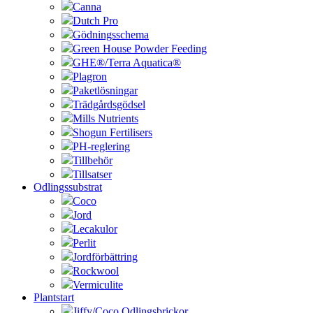
Canna
Dutch Pro
Gödningsschema
Green House Powder Feeding
GHE®/Terra Aquatica®
Plagron
Paketlösningar
Trädgårdsgödsel
Mills Nutrients
Shogun Fertilisers
PH-reglering
Tillbehör
Tillsatser
Odlingssubstrat
Coco
Jord
Lecakulor
Perlit
Jordförbättring
Rockwool
Vermiculite
Plantstart
Jiffy/Coco Odlingsbrickor