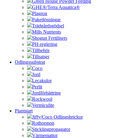
Green House Powder Feeding
GHE®/Terra Aquatica®
Plagron
Paketlösningar
Trädgårdsgödsel
Mills Nutrients
Shogun Fertilisers
PH-reglering
Tillbehör
Tillsatser
Odlingssubstrat
Coco
Jord
Lecakulor
Perlit
Jordförbättring
Rockwool
Vermiculite
Plantstart
Jiffy/Coco Odlingsbrickor
Rothormon
Sticklingpropagator
Värmemattor