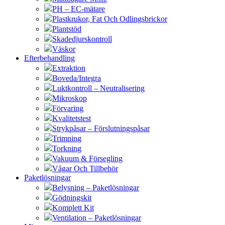
PH – EC-mätare
Plastkrukor, Fat Och Odlingsbrickor
Plantstöd
Skadedjurskontroll
Väskor
Efterbehandling
Extraktion
Boveda/Integra
Luktkontroll – Neutralisering
Mikroskop
Förvaring
Kvalitetstest
Strykpåsar – Förslutningspåsar
Trimning
Torkning
Vakuum & Försegling
Vågar Och Tillbehör
Paketlösningar
Belysning – Paketlösningar
Gödningskit
Komplett Kit
Ventilation – Paketlösningar