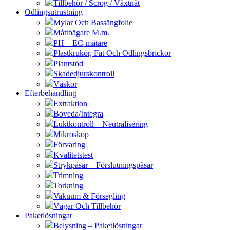
Tillbehör / Scrog / Växtnät
Odlingsutrustning
Mylar Och Bassängfolie
Måttbägare M.m.
PH – EC-mätare
Plastkrukor, Fat Och Odlingsbrickor
Plantstöd
Skadedjurskontroll
Väskor
Efterbehandling
Extraktion
Boveda/Integra
Luktkontroll – Neutralisering
Mikroskop
Förvaring
Kvalitetstest
Strykpåsar – Förslutningspåsar
Trimning
Torkning
Vakuum & Försegling
Vågar Och Tillbehör
Paketlösningar
Belysning – Paketlösningar