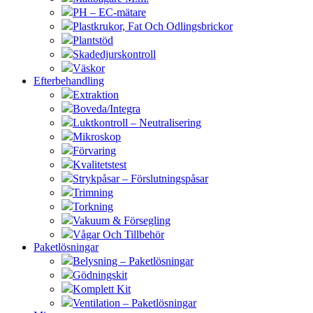
PH – EC-mätare
Plastkrukor, Fat Och Odlingsbrickor
Plantstöd
Skadedjurskontroll
Väskor
Efterbehandling
Extraktion
Boveda/Integra
Luktkontroll – Neutralisering
Mikroskop
Förvaring
Kvalitetstest
Strykpåsar – Förslutningspåsar
Trimning
Torkning
Vakuum & Försegling
Vågar Och Tillbehör
Paketlösningar
Belysning – Paketlösningar
Gödningskit
Komplett Kit
Ventilation – Paketlösningar