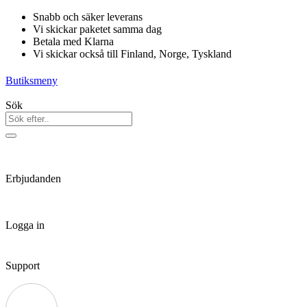
Hoppa
Snabb och säker leverans
till
Vi skickar paketet samma dag
innehåll
Betala med Klarna
Vi skickar också till Finland, Norge, Tyskland
Butiksmeny
Sök
Erbjudanden
Logga in
Support