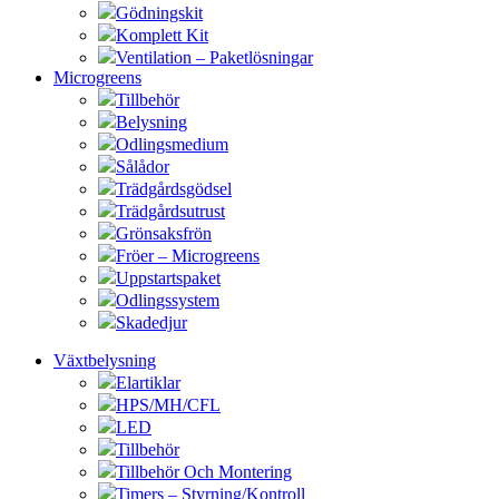
Gödningskit
Komplett Kit
Ventilation – Paketlösningar
Microgreens
Tillbehör
Belysning
Odlingsmedium
Sålådor
Trädgårdsgödsel
Trädgårdsutrust
Grönsaksfrön
Fröer – Microgreens
Uppstartspaket
Odlingssystem
Skadedjur
Växtbelysning
Elartiklar
HPS/MH/CFL
LED
Tillbehör
Tillbehör Och Montering
Timers – Styrning/Kontroll