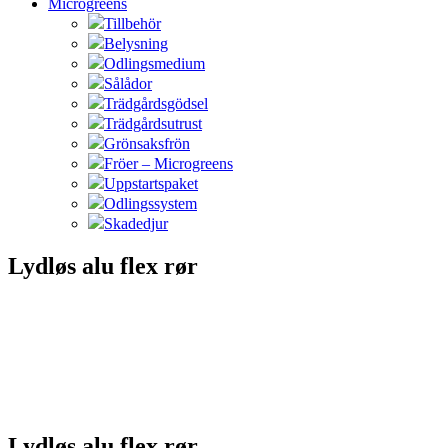
Microgreens
Tillbehör
Belysning
Odlingsmedium
Sålådor
Trädgårdsgödsel
Trädgårdsutrust
Grönsaksfrön
Fröer – Microgreens
Uppstartspaket
Odlingssystem
Skadedjur
Lydløs alu flex rør
Lydløs alu flex rør