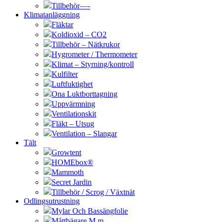
Tillbehör—-
Klimatanläggning
Fläktar
Koldioxid – CO2
Tillbehör – Nätkrukor
Hygrometer / Thermometer
Klimat – Styrning/kontroll
Kulfilter
Luftfuktighet
Ona Luktborttagning
Uppvärmning
Ventilationskit
Fläkt – Utsug
Ventilation – Slangar
Tält
Growtent
HOMEbox®
Mammoth
Secret Jardin
Tillbehör / Scrog / Växtnät
Odlingsutrustning
Mylar Och Bassängfolie
Måttbägare M.m.