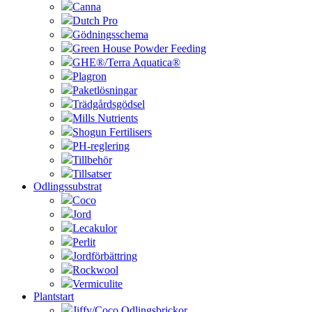
Canna
Dutch Pro
Gödningsschema
Green House Powder Feeding
GHE®/Terra Aquatica®
Plagron
Paketlösningar
Trädgårdsgödsel
Mills Nutrients
Shogun Fertilisers
PH-reglering
Tillbehör
Tillsatser
Odlingssubstrat
Coco
Jord
Lecakulor
Perlit
Jordförbättring
Rockwool
Vermiculite
Plantstart
Jiffy/Coco Odlingsbrickor