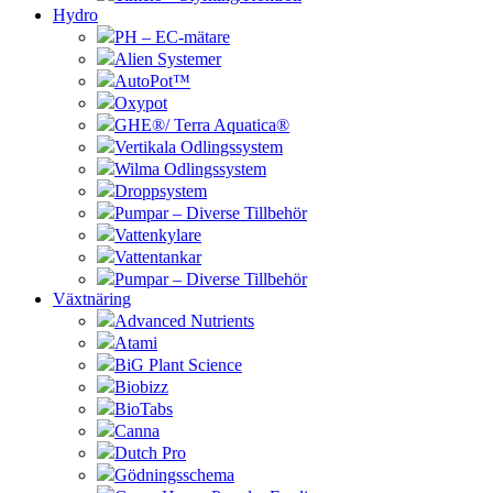
Hydro
PH – EC-mätare
Alien Systemer
AutoPot™
Oxypot
GHE®/ Terra Aquatica®
Vertikala Odlingssystem
Wilma Odlingssystem
Droppsystem
Pumpar – Diverse Tillbehör
Vattenkylare
Vattentankar
Pumpar – Diverse Tillbehör
Växtnäring
Advanced Nutrients
Atami
BiG Plant Science
Biobizz
BioTabs
Canna
Dutch Pro
Gödningsschema