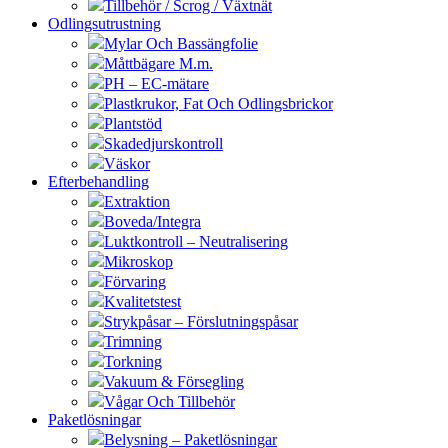
Tillbehör / Scrog / Växtnät
Odlingsutrustning
Mylar Och Bassängfolie
Måttbägare M.m.
PH – EC-mätare
Plastkrukor, Fat Och Odlingsbrickor
Plantstöd
Skadedjurskontroll
Väskor
Efterbehandling
Extraktion
Boveda/Integra
Luktkontroll – Neutralisering
Mikroskop
Förvaring
Kvalitetstest
Strykpåsar – Förslutningspåsar
Trimning
Torkning
Vakuum & Försegling
Vågar Och Tillbehör
Paketlösningar
Belysning – Paketlösningar