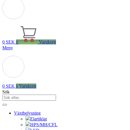
0
SEK
Varukorg
0
Meny
0
SEK
Varukorg
0
Sök
Växtbelysning
Elartiklar
HPS/MH/CFL