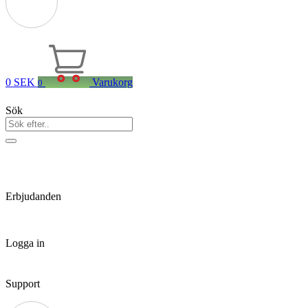
0
SEK
Varukorg
0
Sök
Erbjudanden
Logga in
Support