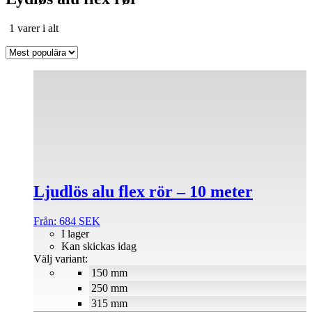
Sortera
1 varer i alt
efter
popularitet
Den
här
produkten
har
flera
varianter.
De
olika
alternativen
Ljudlös alu flex rör – 10 meter
kan
väljas
på
Från:
684
SEK
produktsidan
I lager
Kan skickas idag
Välj variant:
150 mm
250 mm
315 mm