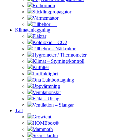
Rothormon
Sticklingpropagator
Värmemattor
Tillbehör—-
Klimatanläggning
Fläktar
Koldioxid – CO2
Tillbehör – Nätkrukor
Hygrometer / Thermometer
Klimat – Styrning/kontroll
Kulfilter
Luftfuktighet
Ona Luktborttagning
Uppvärmning
Ventilationskit
Fläkt – Utsug
Ventilation – Slangar
Tält
Growtent
HOMEbox®
Mammoth
Secret Jardin