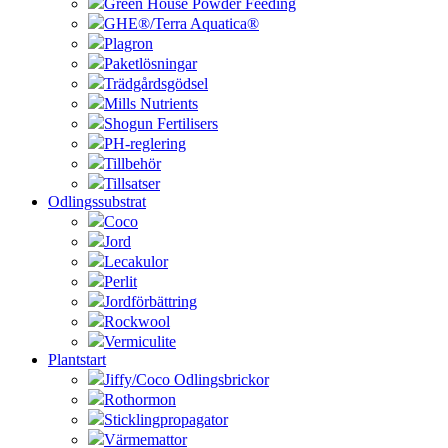
Green House Powder Feeding
GHE®/Terra Aquatica®
Plagron
Paketlösningar
Trädgårdsgödsel
Mills Nutrients
Shogun Fertilisers
PH-reglering
Tillbehör
Tillsatser
Odlingssubstrat
Coco
Jord
Lecakulor
Perlit
Jordförbättring
Rockwool
Vermiculite
Plantstart
Jiffy/Coco Odlingsbrickor
Rothormon
Sticklingpropagator
Värmemattor