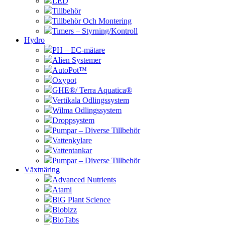
LED
Tillbehör
Tillbehör Och Montering
Timers – Styrning/Kontroll
Hydro
PH – EC-mätare
Alien Systemer
AutoPot™
Oxypot
GHE®/ Terra Aquatica®
Vertikala Odlingssystem
Wilma Odlingssystem
Droppsystem
Pumpar – Diverse Tillbehör
Vattenkylare
Vattentankar
Pumpar – Diverse Tillbehör
Växtnäring
Advanced Nutrients
Atami
BiG Plant Science
Biobizz
BioTabs