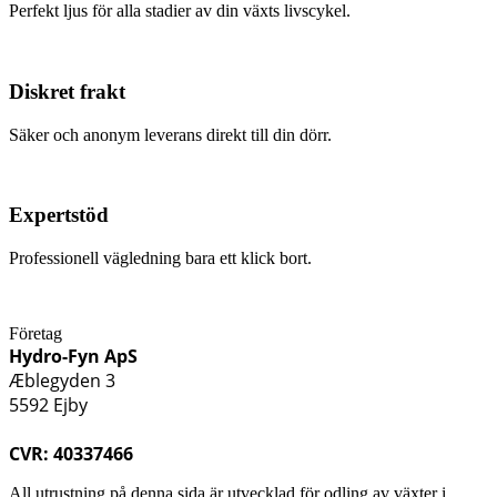
Perfekt ljus för alla stadier av din växts livscykel.
Diskret frakt
Säker och anonym leverans direkt till din dörr.
Expertstöd
Professionell vägledning bara ett klick bort.
Företag
Hydro-Fyn ApS
Æblegyden 3
5592 Ejby
CVR: 40337466
All utrustning på denna sida är utvecklad för odling av växter i