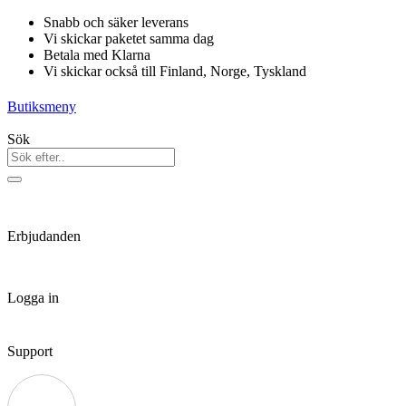
Hoppa
Snabb och säker leverans
till
Vi skickar paketet samma dag
innehåll
Betala med Klarna
Vi skickar också till Finland, Norge, Tyskland
Butiksmeny
Sök
Erbjudanden
Logga in
Support