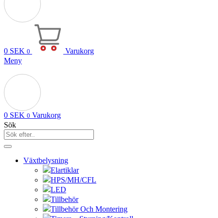
0
SEK
Varukorg
0
Meny
0
SEK
Varukorg
0
Sök
Växtbelysning
Elartiklar
HPS/MH/CFL
LED
Tillbehör
Tillbehör Och Montering