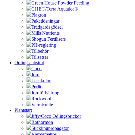
Green House Powder Feeding
GHE®/Terra Aquatica®
Plagron
Paketlösningar
Trädgårdsgödsel
Mills Nutrients
Shogun Fertilisers
PH-reglering
Tillbehör
Tillsatser
Odlingssubstrat
Coco
Jord
Lecakulor
Perlit
Jordförbättring
Rockwool
Vermiculite
Plantstart
Jiffy/Coco Odlingsbrickor
Rothormon
Sticklingpropagator
Värmemattor