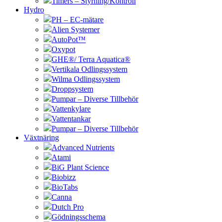
Timers – Styrning/Kontroll
Hydro
PH – EC-mätare
Alien Systemer
AutoPot™
Oxypot
GHE®/ Terra Aquatica®
Vertikala Odlingssystem
Wilma Odlingssystem
Droppsystem
Pumpar – Diverse Tillbehör
Vattenkylare
Vattentankar
Pumpar – Diverse Tillbehör
Växtnäring
Advanced Nutrients
Atami
BiG Plant Science
Biobizz
BioTabs
Canna
Dutch Pro
Gödningsschema