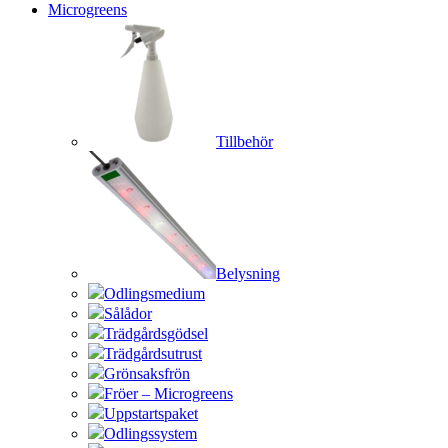
Microgreens
Tillbehör
Belysning
Odlingsmedium
Sålådor
Trädgårdsgödsel
Trädgårdsutrust
Grönsaksfrön
Fröer – Microgreens
Uppstartspaket
Odlingssystem