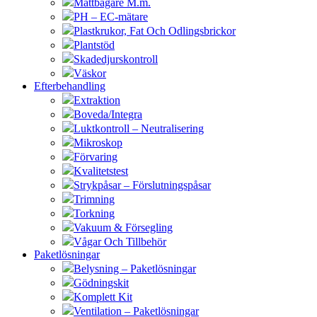
Måttbägare M.m.
PH – EC-mätare
Plastkrukor, Fat Och Odlingsbrickor
Plantstöd
Skadedjurskontroll
Väskor
Efterbehandling
Extraktion
Boveda/Integra
Luktkontroll – Neutralisering
Mikroskop
Förvaring
Kvalitetstest
Strykpåsar – Förslutningspåsar
Trimning
Torkning
Vakuum & Försegling
Vågar Och Tillbehör
Paketlösningar
Belysning – Paketlösningar
Gödningskit
Komplett Kit
Ventilation – Paketlösningar