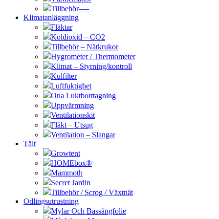
Tillbehör—-
Klimatanläggning
Fläktar
Koldioxid – CO2
Tillbehör – Nätkrukor
Hygrometer / Thermometer
Klimat – Styrning/kontroll
Kulfilter
Luftfuktighet
Ona Luktborttagning
Uppvärmning
Ventilationskit
Fläkt – Utsug
Ventilation – Slangar
Tält
Growtent
HOMEbox®
Mammoth
Secret Jardin
Tillbehör / Scrog / Växtnät
Odlingsutrustning
Mylar Och Bassängfolie