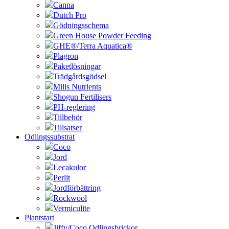
Canna
Dutch Pro
Gödningsschema
Green House Powder Feeding
GHE®/Terra Aquatica®
Plagron
Paketlösningar
Trädgårdsgödsel
Mills Nutrients
Shogun Fertilisers
PH-reglering
Tillbehör
Tillsatser
Odlingssubstrat
Coco
Jord
Lecakulor
Perlit
Jordförbättring
Rockwool
Vermiculite
Plantstart
Jiffy/Coco Odlingsbrickor