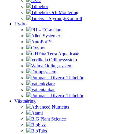
LED
Tillbehör
Tillbehör Och Montering
Timers – Styrning/Kontroll
Hydro
PH – EC-mätare
Alien Systemer
AutoPot™
Oxypot
GHE®/ Terra Aquatica®
Vertikala Odlingssystem
Wilma Odlingssystem
Droppsystem
Pumpar – Diverse Tillbehör
Vattenkylare
Vattentankar
Pumpar – Diverse Tillbehör
Växtnäring
Advanced Nutrients
Atami
BiG Plant Science
Biobizz
BioTabs