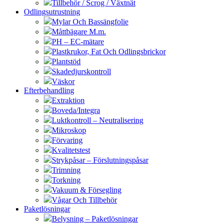
Tillbehör / Scrog / Växtnät
Odlingsutrustning
Mylar Och Bassängfolie
Måttbägare M.m.
PH – EC-mätare
Plastkrukor, Fat Och Odlingsbrickor
Plantstöd
Skadedjurskontroll
Väskor
Efterbehandling
Extraktion
Boveda/Integra
Luktkontroll – Neutralisering
Mikroskop
Förvaring
Kvalitetstest
Strykpåsar – Förslutningspåsar
Trimning
Torkning
Vakuum & Försegling
Vågar Och Tillbehör
Paketlösningar
Belysning – Paketlösningar