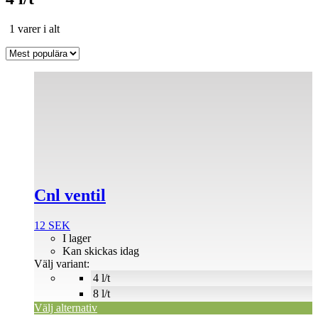
Sortera
1 varer i alt
efter
popularitet
Den
här
produkten
har
flera
varianter.
De
olika
alternativen
Cnl ventil
kan
väljas
på
12
SEK
produktsidan
I lager
Kan skickas idag
Välj variant:
4 l/t
8 l/t
Välj alternativ