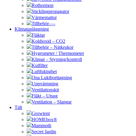
Rothormon
Sticklingpropagator
Värmemattor
Tillbehör—-
Klimatanläggning
Fläktar
Koldioxid – CO2
Tillbehör – Nätkrukor
Hygrometer / Thermometer
Klimat – Styrning/kontroll
Kulfilter
Luftfuktighet
Ona Luktborttagning
Uppvärmning
Ventilationskit
Fläkt – Utsug
Ventilation – Slangar
Tält
Growtent
HOMEbox®
Mammoth
Secret Jardin