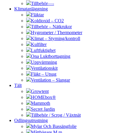
Tillbehör—-
Klimatanläggning
Fläktar
Koldioxid – CO2
Tillbehör – Nätkrukor
Hygrometer / Thermometer
Klimat – Styrning/kontroll
Kulfilter
Luftfuktighet
Ona Luktborttagning
Uppvärmning
Ventilationskit
Fläkt – Utsug
Ventilation – Slangar
Tält
Growtent
HOMEbox®
Mammoth
Secret Jardin
Tillbehör / Scrog / Växtnät
Odlingsutrustning
Mylar Och Bassängfolie
Måttbägare M.m.