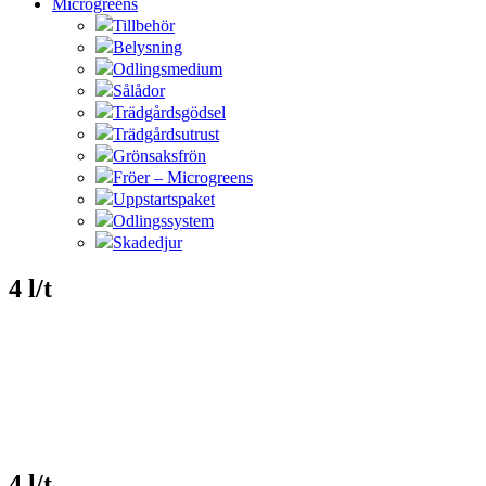
Microgreens
Tillbehör
Belysning
Odlingsmedium
Sålådor
Trädgårdsgödsel
Trädgårdsutrust
Grönsaksfrön
Fröer – Microgreens
Uppstartspaket
Odlingssystem
Skadedjur
4 l/t
4 l/t