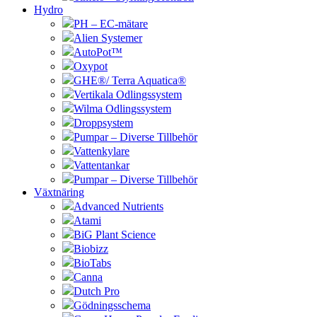
Hydro
PH – EC-mätare
Alien Systemer
AutoPot™
Oxypot
GHE®/ Terra Aquatica®
Vertikala Odlingssystem
Wilma Odlingssystem
Droppsystem
Pumpar – Diverse Tillbehör
Vattenkylare
Vattentankar
Pumpar – Diverse Tillbehör
Växtnäring
Advanced Nutrients
Atami
BiG Plant Science
Biobizz
BioTabs
Canna
Dutch Pro
Gödningsschema