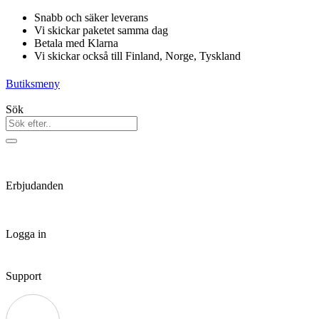
Hoppa
Snabb och säker leverans
till
Vi skickar paketet samma dag
innehåll
Betala med Klarna
Vi skickar också till Finland, Norge, Tyskland
Butiksmeny
Sök
Erbjudanden
Logga in
Support