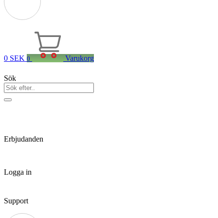
0
SEK
Varukorg
0
Sök
Erbjudanden
Logga in
Support