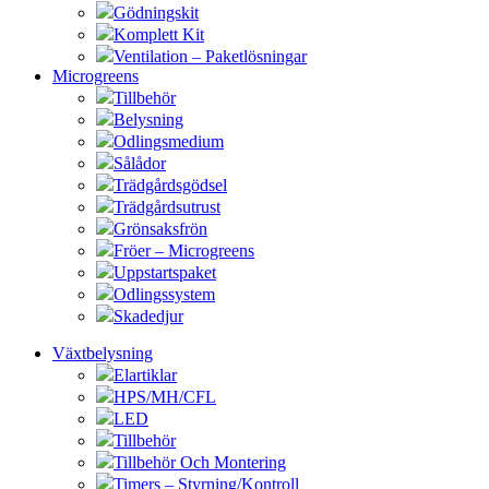
Gödningskit
Komplett Kit
Ventilation – Paketlösningar
Microgreens
Tillbehör
Belysning
Odlingsmedium
Sålådor
Trädgårdsgödsel
Trädgårdsutrust
Grönsaksfrön
Fröer – Microgreens
Uppstartspaket
Odlingssystem
Skadedjur
Växtbelysning
Elartiklar
HPS/MH/CFL
LED
Tillbehör
Tillbehör Och Montering
Timers – Styrning/Kontroll