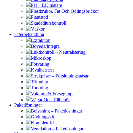
PH – EC-mätare
Plastkrukor, Fat Och Odlingsbrickor
Plantstöd
Skadedjurskontroll
Väskor
Efterbehandling
Extraktion
Boveda/Integra
Luktkontroll – Neutralisering
Mikroskop
Förvaring
Kvalitetstest
Strykpåsar – Förslutningspåsar
Trimning
Torkning
Vakuum & Försegling
Vågar Och Tillbehör
Paketlösningar
Belysning – Paketlösningar
Gödningskit
Komplett Kit
Ventilation – Paketlösningar