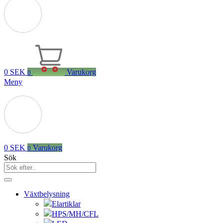
0
SEK
Varukorg
0
Meny
0
SEK
Varukorg
0
Sök
Växtbelysning
Elartiklar
HPS/MH/CFL