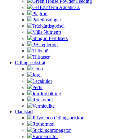
Green House Powder Feeding
GHE®/Terra Aquatica®
Plagron
Paketlösningar
Trädgårdsgödsel
Mills Nutrients
Shogun Fertilisers
PH-reglering
Tillbehör
Tillsatser
Odlingssubstrat
Coco
Jord
Lecakulor
Perlit
Jordförbättring
Rockwool
Vermiculite
Plantstart
Jiffy/Coco Odlingsbrickor
Rothormon
Sticklingpropagator
Värmemattor